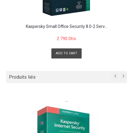
Kaspersky Small Office Security 8.0-2 Serv...
2 790 Dhs
ADD TO CART
‹
›
Produits liés
```