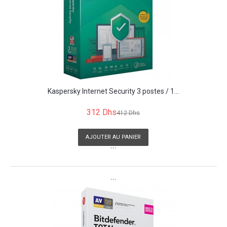
Kaspersky Internet Security 3 postes / 1...
312 Dhs
412 Dhs
AJOUTER AU PANIER
```
```