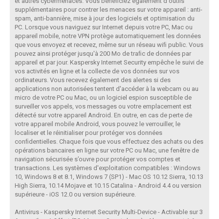
et autres cybermenaces. Vous bénéﬁciez également d'outils
supplémentaires pour contrer les menaces sur votre appareil : anti-
spam, anti-bannière, mise à jour des logiciels et optimisation du
PC. Lorsque vous naviguez sur Internet depuis votre PC, Mac ou
appareil mobile, notre VPN protège automatiquement les données
que vous envoyez et recevez, même sur un réseau wiﬁ public. Vous
pouvez ainsi protéger jusqu'à 200 Mo de traﬁc de données par
appareil et par jour. Kaspersky Internet Security empêche le suivi de
vos activités en ligne et la collecte de vos données sur vos
ordinateurs. Vous recevez également des alertes si des
applications non autorisées tentent d'accéder à la webcam ou au
micro de votre PC ou Mac, ou un logiciel espion susceptible de
surveiller vos appels, vos messages ou votre emplacement est
détecté sur votre appareil Android. En outre, en cas de perte de
votre appareil mobile Android, vous pouvez le verrouiller, le
localiser et le réinitialiser pour protéger vos données
conﬁdentielles. Chaque fois que vous effectuez des achats ou des
opérations bancaires en ligne sur votre PC ou Mac, une fenêtre de
navigation sécurisée s’ouvre pour protéger vos comptes et
transactions. Les systèmes d'exploitation compatibles : Windows
10, Windows 8 et 8.1, Windows 7 (SP1) - Mac OS 10.12 Sierra, 10.13
High Sierra, 10.14 Mojave et 10.15 Catalina - Android 4.4 ou version
supérieure - iOS 12.0 ou version supérieure.
Antivirus - Kaspersky Internet Security Multi-Device - Activable sur 3