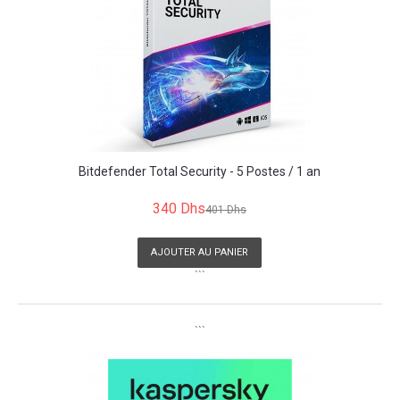
Bitdefender Total Security - 5 Postes / 1 an
340 Dhs
401 Dhs
AJOUTER AU PANIER
```
```