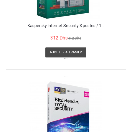
Kaspersky Internet Security 3 postes / 1...
312 Dhs
412 Dhs
AJOUTER AU PANIER
```
```