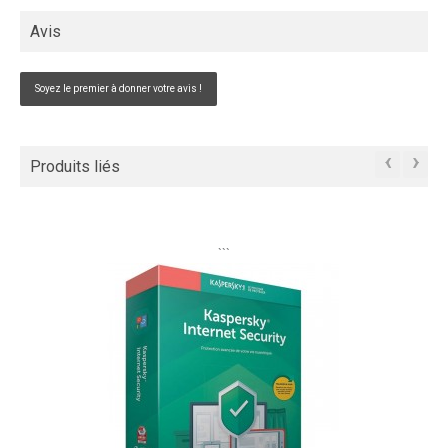
Avis
Soyez le premier à donner votre avis !
‹
›
Produits liés
```