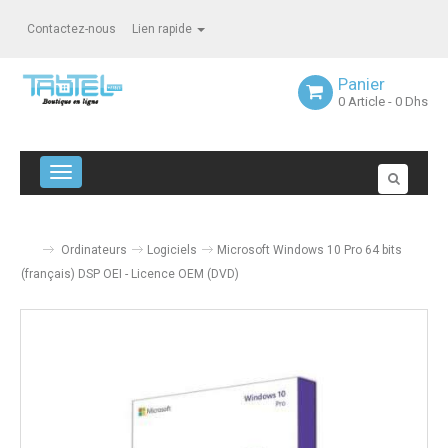
Contactez-nous
Lien rapide
Panier
0
Article
- 0 Dhs
Navigation bascule
Ordinateurs
Logiciels
Microsoft Windows 10 Pro 64 bits
(français) DSP OEI - Licence OEM (DVD)