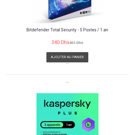
Bitdefender Total Security - 5 Postes / 1 an
340 Dhs
401 Dhs
AJOUTER AU PANIER
```
```