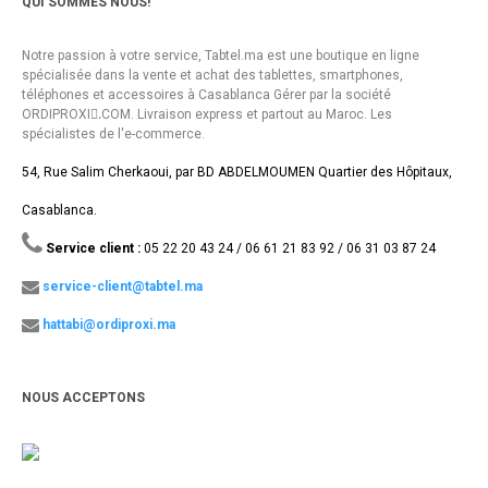
QUI SOMMES NOUS!
Notre passion à votre service, Tabtel.ma est une boutique en ligne
spécialisée dans la vente et achat des tablettes, smartphones,
téléphones et accessoires à Casablanca Gérer par la société
ORDIPROXI.ِCOM. Livraison express et partout au Maroc. Les
spécialistes de l'e-commerce.
54, Rue Salim Cherkaoui, par BD ABDELMOUMEN Quartier des Hôpitaux,
Casablanca.
Service client :
05 22 20 43 24 / 06 61 21 83 92 / 06 31 03 87 24
service-client@tabtel.ma
hattabi@ordiproxi.ma
NOUS ACCEPTONS