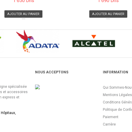
1 650 Dhs
1 690 Dhs
AJOUTER AU PANIER
AJOUTER AU PANIER
```
```
NOUS ACCEPTONS
INFORMATION
ligne spécialisée
Qui Sommes-Nous
es et accessoires
Mentions Légales
n express et
Conditions Génér
Politique de Confi
 Hôpitaux,
Paiement
Carrière