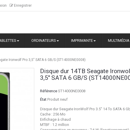
xion
Enregistrer
ABLETTES
ORDINATEURS
IMPRIMANTE
MULTIMÉDIA
gate Ironwolf Pro 3,5" SATA 6 GB/S (ST14000NE0008)
Disque dur 14TB Seagate Ironwol
3,5" SATA 6 GB/S (ST14000NE0
Référence
ST14000NE0008
État
Produit neuf
Disque dur Seagate IronWolf Pro 3.5" 14 To SATA 6 G
Cache : 256 Mo
Enfichage à chaud
MTBF : 1.2 million
Consommation en moyenne : 7.6 W (fonctionnement),