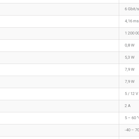
6 Gbit/s
4,16 ms
1 200 0
0,8 W
5,3 W
7,9 W
7,9 W
5 / 12 V
2 A
5 – 60 
-40 – 70