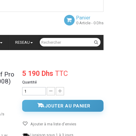
Panier
0
Article
- 0 Dhs
RESEAU
5 190 Dhs
TTC
f Pro
008)
Quantité
AJOUTER AU PANIER
b/s
Ajouter à ma liste d'envies
Livraison sous 1 à 3 jours.
 1 W