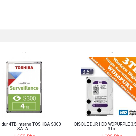
```
```
e dur 4TB Interne TOSHIBA S300
DISQUE DUR HDD WDPURPLE 3.
SATA...
3To