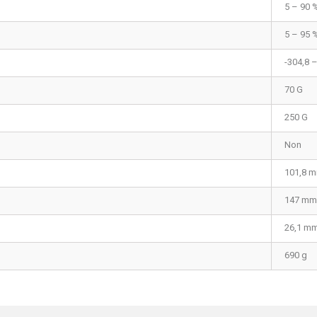
5 – 90 
5 – 95 
-304,8 
70 G
250 G
Non
101,8 
147 mm
26,1 m
690 g