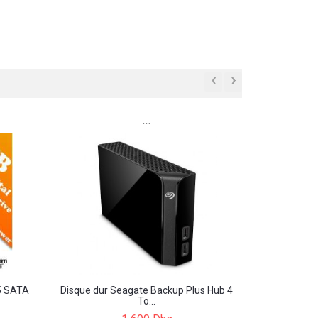
‹
›
```
5 SATA
Disque dur Seagate Backup Plus Hub 4
To...