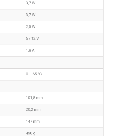
3,7 W
3,7 W
2,5 W
5 / 12 V
1,8 A
0 – 65 °C
101,8 mm
20,2 mm
147 mm
490 g