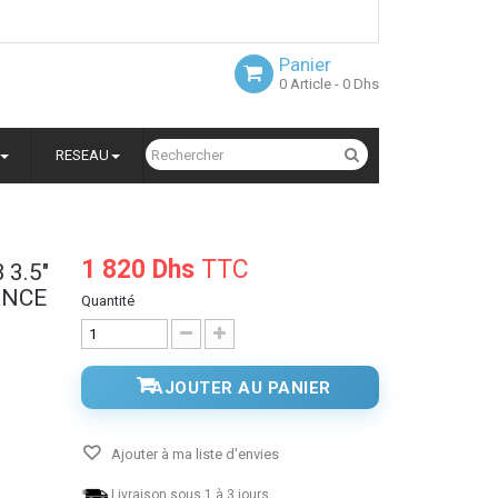
Panier
0
Article
- 0 Dhs
RESEAU
1 820 Dhs
TTC
 3.5"
ANCE
Quantité
AJOUTER AU PANIER
Ajouter à ma liste d'envies
Livraison sous 1 à 3 jours.