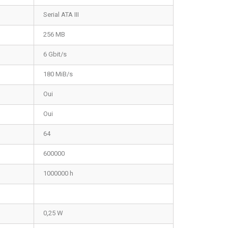
Serial ATA III
256 MB
6 Gbit/s
180 MiB/s
Oui
Oui
64
600000
1000000 h
0,25 W