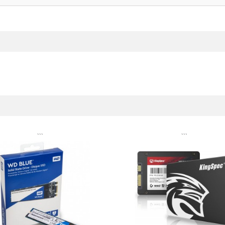
```
```