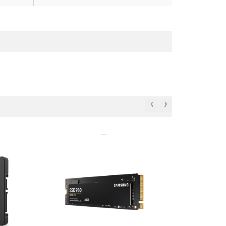
‹
›
```