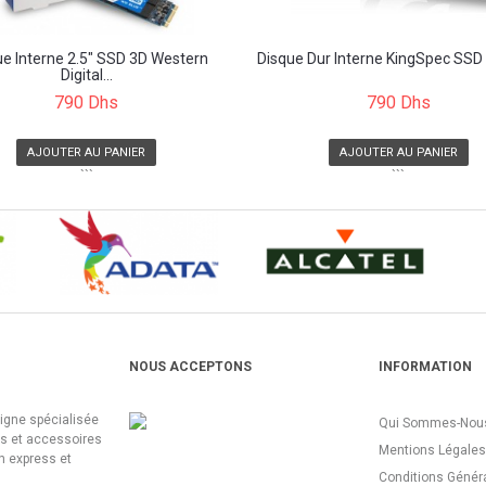
ue Interne 2.5" SSD 3D Western
Disque Dur Interne KingSpec SSD 
Digital...
790 Dhs
790 Dhs
AJOUTER AU PANIER
AJOUTER AU PANIER
```
```
NOUS ACCEPTONS
INFORMATION
ligne spécialisée
Qui Sommes-Nous
es et accessoires
Mentions Légales
n express et
Conditions Génér