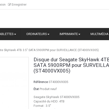
xion
Enregistrer
ABLETTES
ORDINATEURS
IMPRIMANTE
MULTIMÉDIA
ate SkyHawk 4TB 3.5" SATA 5900RPM pour SURVEILLANCE (ST4000VX005)
Disque dur Seagate SkyHawk 4TB
SATA 5900RPM pour SURVEILL
(ST4000VX005)
Référence
ST4000VX005
État
Produit neuf
Seagate SkyHawk ST4000VX005
Capacité du HDD: 4TB
Format : 3.5''