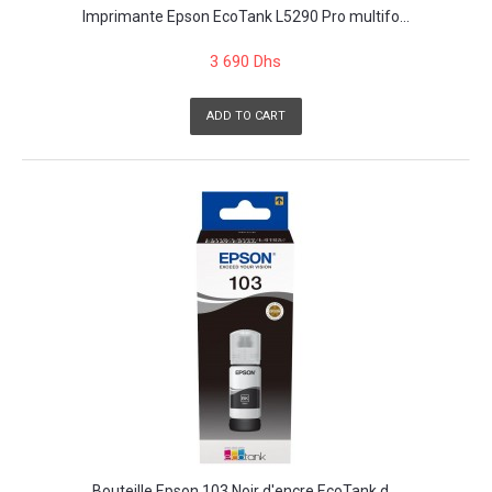
Imprimante Epson EcoTank L5290 Pro multifo...
3 690 Dhs
ADD TO CART
Bouteille Epson 103 Noir d'encre EcoTank d...