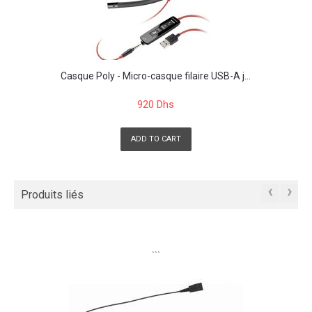
Casque Poly - Micro-casque filaire USB-A j...
920 Dhs
ADD TO CART
‹
›
Produits liés
```