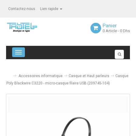
Contactez-nous
Lien rapide
Panier
0
Article
- 0 Dhs
Navigation bascule
Accessoires informatique
Casque et Haut parleurs
Casque
Poly Blackwire C3220 - micro-casque filaire USB (209745-104)