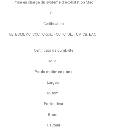
Prise en charge du système d'exploitation Mac
Oui
Certification
CE, BSMI, KC, VCCI, C-tick, FCC, IC, UL, TUV, CB, EAC
Certificats de durabilité
RoHS
Poids et dimensions
Largeur
85 mm
Profondeur
8 mm
Hauteur