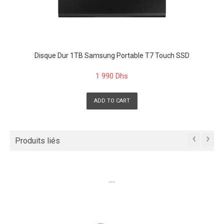
Disque Dur 1TB Samsung Portable T7 Touch SSD
1 990 Dhs
ADD TO CART
‹
›
Produits liés
```