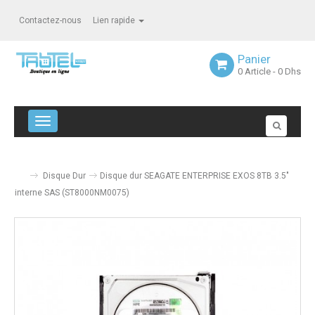
Contactez-nous
Lien rapide
Panier
0
Article
- 0 Dhs
Navigation bascule
Disque Dur
Disque dur SEAGATE ENTERPRISE EXOS 8TB 3.5"
interne SAS (ST8000NM0075)