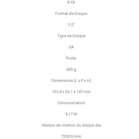
8 TB
Format de Disque
3.5"
Type de Disque
SA
Poids
605 g
Dimensions (L x P x H)
101,8 x 26,1 x 147 mm
Consommation
9,17 W
Vitesse de rotation du disque dur
7200 tr/min