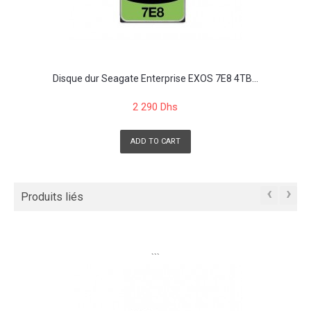
Disque dur Seagate Enterprise EXOS 7E8 4TB...
2 290 Dhs
ADD TO CART
‹
›
Produits liés
```