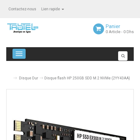
Contactez-nous
Lien rapide
Panier
0
Article
- 0 Dhs
Navigation bascule
Disque Dur
Disque flash HP 250GB SDD M.2 NVMe (2YY43AA)