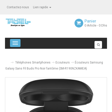
Contactez-nous
Lien rapide
Panier
0
Article
- 0 Dhs
Navigation bascule
Téléphones Smartphones
Ecouteurs
Écouteurs Samsung
Galaxy Sans Fil Buds Pro Noir fantôme (SM-R190NZKAMEA)