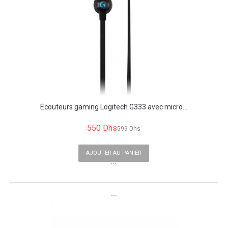
Écouteurs gaming Logitech G333 avec micro...
550 Dhs
599 Dhs
AJOUTER AU PANIER
```
```