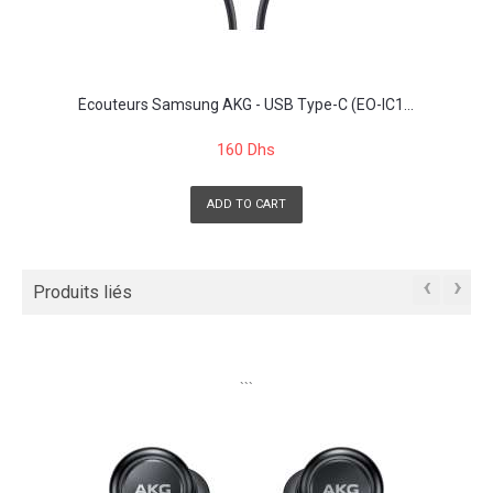
Écouteurs Samsung AKG - USB Type-C (EO-IC1...
160 Dhs
ADD TO CART
‹
›
Produits liés
```