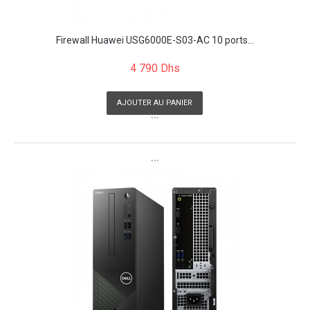
Firewall Huawei USG6000E-S03-AC 10 ports...
4 790 Dhs
AJOUTER AU PANIER
```
```