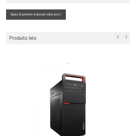
Soyez le premier à donner votre avis !
‹
›
Produits liés
```