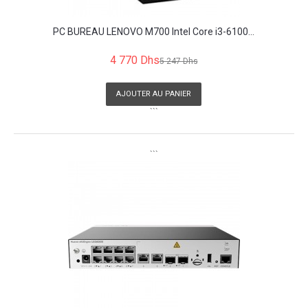
PC BUREAU LENOVO M700 Intel Core i3-6100...
4 770 Dhs
5 247 Dhs
AJOUTER AU PANIER
```
```