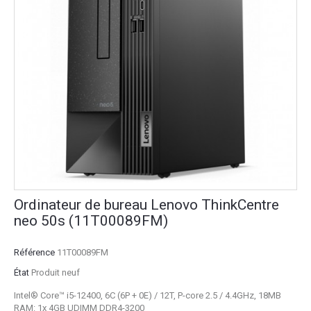
Ordinateur de bureau Lenovo ThinkCentre
neo 50s (11T00089FM)
Référence
11T00089FM
État
Produit neuf
Intel® Core™ i5-12400, 6C (6P + 0E) / 12T, P-core 2.5 / 4.4GHz, 18MB
RAM: 1x 4GB UDIMM DDR4-3200