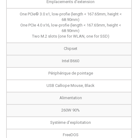
Emplacements d'extension
One PCIe® 3.0 x1, low-profie (length < 167.65mm, height <
68.90mm)
One PCIe 4.0 x16, low-profie (length < 167.65mm, height <
68.90mm)
Two M.2 slots (one for WLAN, one for SSD)
Chipset
Intel B660
Périphérique de pointage
USB Calliope Mouse, Black
Alimentation
260W 90%
Système d'exploitation
FreeDOS