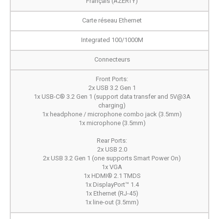
Français (AZERTY)
Carte réseau Ethernet
Integrated 100/1000M
Connecteurs
Front Ports:
2x USB 3.2 Gen 1
1x USB-C® 3.2 Gen 1 (support data transfer and 5V@3A
charging)
1x headphone / microphone combo jack (3.5mm)
1x microphone (3.5mm)
Rear Ports:
2x USB 2.0
2x USB 3.2 Gen 1 (one supports Smart Power On)
1x VGA
1x HDMI® 2.1 TMDS
1x DisplayPort™ 1.4
1x Ethernet (RJ-45)
1x line-out (3.5mm)