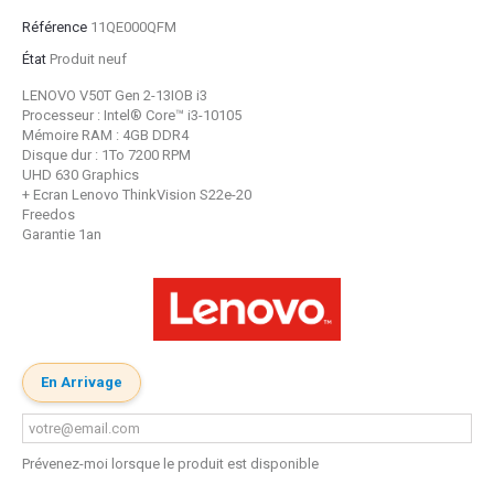
Référence
11QE000QFM
État
Produit neuf
LENOVO V50T Gen 2-13IOB i3
Processeur : Intel® Core™ i3-10105
Mémoire RAM : 4GB DDR4
Disque dur : 1To 7200 RPM
UHD 630 Graphics
+ Ecran Lenovo ThinkVision S22e-20
Freedos
Garantie 1an
En Arrivage
Prévenez-moi lorsque le produit est disponible