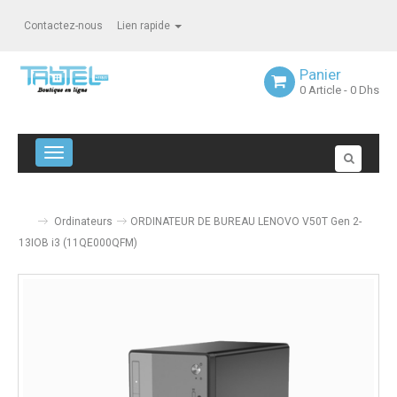
Contactez-nous
Lien rapide
Panier
0
Article
- 0 Dhs
Navigation bascule
Ordinateurs
ORDINATEUR DE BUREAU LENOVO V50T Gen 2-
13IOB i3 (11QE000QFM)