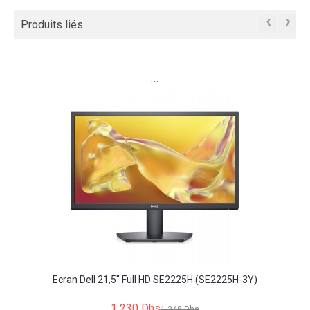
‹
›
Produits liés
```
Écran Dell 21,5" Full HD SE2225H (SE2225H-3Y)
1 230 Dhs
1 248 Dhs