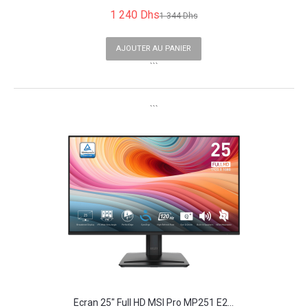
1 240 Dhs
1 344 Dhs
AJOUTER AU PANIER
```
```
Écran 25" Full HD MSI Pro MP251 E2...