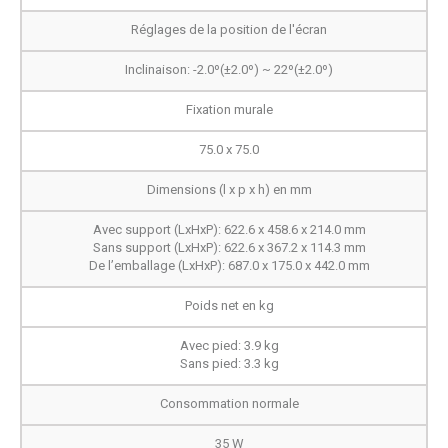
Réglages de la position de l'écran
Inclinaison: -2.0º(±2.0º) ~ 22º(±2.0º)
Fixation murale
75.0 x 75.0
Dimensions (l x p x h) en mm
Avec support (LxHxP): 622.6 x 458.6 x 214.0 mm
Sans support (LxHxP): 622.6 x 367.2 x 114.3 mm
De l’emballage (LxHxP): 687.0 x 175.0 x 442.0 mm
Poids net en kg
Avec pied: 3.9 kg
Sans pied: 3.3 kg
Consommation normale
35 W