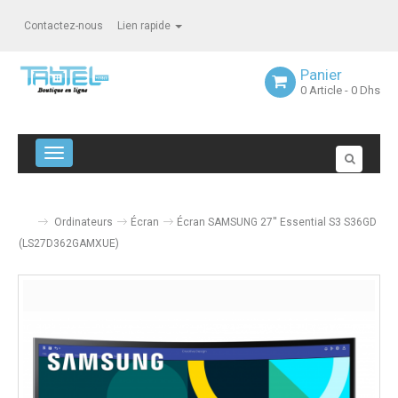
Contactez-nous
Lien rapide
Panier
0
Article
- 0 Dhs
Navigation bascule
Ordinateurs
Écran
Écran SAMSUNG 27'' Essential S3 S36GD
(LS27D362GAMXUE)