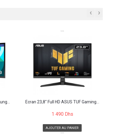
‹
›
```
ung...
Écran 23,8" Full HD ASUS TUF Gaming...
1 490 Dhs
AJOUTER AU PANIER
```