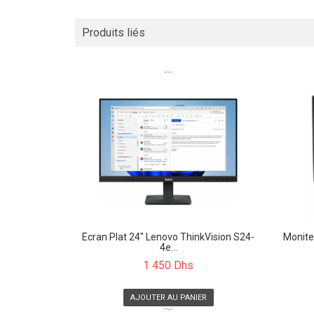
Produits liés
```
Écran Plat 24" Lenovo ThinkVision S24-
Monite
4e...
1 450 Dhs
AJOUTER AU PANIER
```