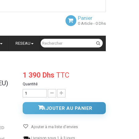
Panier
0
Article
- 0 Dhs
RESEAU
1 390 Dhs
TTC
EU)
Quantité
AJOUTER AU PANIER
Ajouter à ma liste d'envies
LED
Livraison sous 1 à 3 jours.
cal