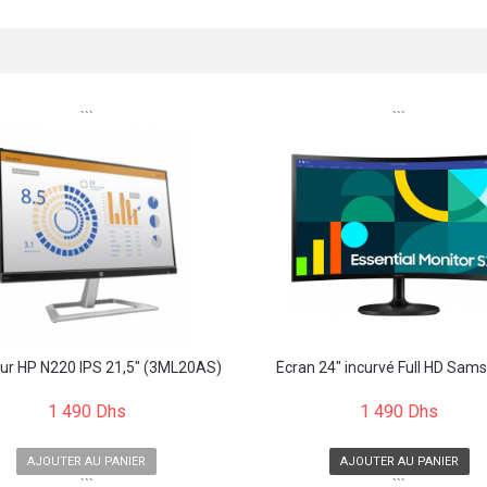
```
```
ur HP N220 IPS 21,5" (3ML20AS)
Écran 24" incurvé Full HD Sams
1 490 Dhs
1 490 Dhs
AJOUTER AU PANIER
AJOUTER AU PANIER
```
```