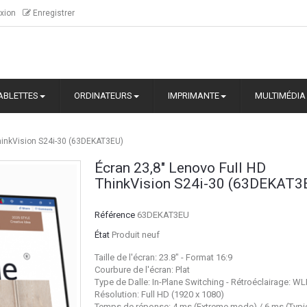
xion
Enregistrer
ABLETTES
ORDINATEURS
IMPRIMANTE
MULTIMÉDIA
ThinkVision S24i-30 (63DEKAT3EU)
Écran 23,8" Lenovo Full HD
ThinkVision S24i-30 (63DEKAT3
Référence
63DEKAT3EU
État
Produit neuf
Taille de l'écran: 23.8" - Format 16:9
Courbure de l'écran: Plat
Type de Dalle: In-Plane Switching - Rétroéclairage: W
Résolution: Full HD (1920 x 1080)
Temps de réponse: 4 ms (Extreme mode) / 6 ms (Typi