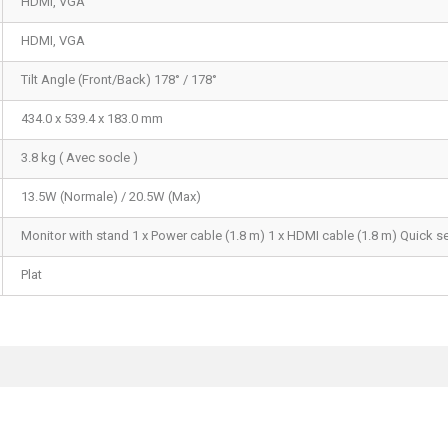
HDMI, VGA
HDMI, VGA
Tilt Angle (Front/Back) 178° / 178°
434.0 x 539.4 x 183.0 mm
3.8 kg ( Avec socle )
13.5W (Normale) / 20.5W (Max)
Monitor with stand 1 x Power cable (1.8 m) 1 x HDMI cable (1.8 m) Quick s
Plat