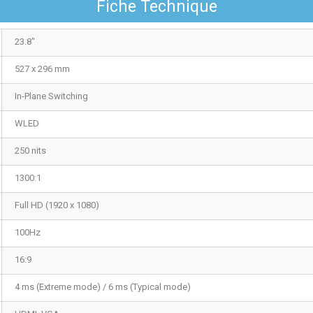
Fiche Technique
23.8"
527 x 296 mm
In-Plane Switching
WLED
250 nits
1300:1
Full HD (1920 x 1080)
100Hz
16:9
4 ms (Extreme mode) / 6 ms (Typical mode)