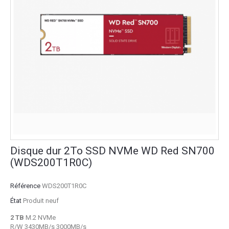
Disque dur 2To SSD NVMe WD Red SN700
(WDS200T1R0C)
Référence
WDS200T1R0C
État
Produit neuf
2 TB
M.2 NVMe
R/W 3430MB/s 3000MB/s