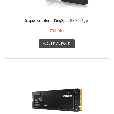
Disque Dur Interne KingSpec SSD 256go...
790 Dhs
AJOUTER AU PANIER
```
```