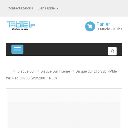
Contactez-nous
Lien rapide
Panier
0
Article
- 0 Dhs
Navigation bascule
Disque Dur
Disque Dur Interne
Disque dur 2To SSD NVMe
WD Red SN700 (WDS200T1R0C)