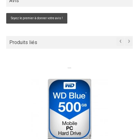
Avis
Soyez le premier à donner votre avis !
‹
›
Produits liés
```