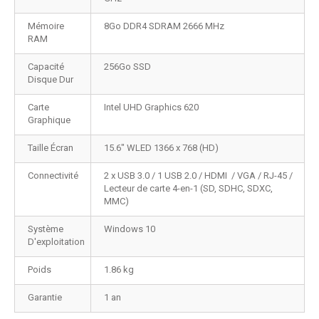
Mémoire
8Go DDR4 SDRAM 2666 MHz
RAM
Capacité
256Go SSD
Disque Dur
Carte
Intel UHD Graphics 620
Graphique
Taille Écran
15.6" WLED 1366 x 768 (HD)
Connectivité
2 x USB 3.0 / 1 USB 2.0 / HDMI / VGA / RJ-45 /
Lecteur de carte 4-en-1 (SD, SDHC, SDXC,
MMC)
Système
Windows 10
D'exploitation
Poids
1.86 kg
Garantie
1 an