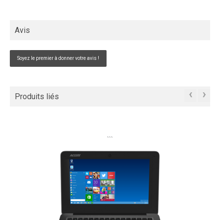
Avis
Soyez le premier à donner votre avis !
‹
›
Produits liés
```