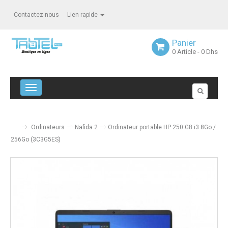
Contactez-nous
Lien rapide
Panier
0
Article
- 0 Dhs
Navigation bascule
Ordinateurs
Nafida 2
Ordinateur portable HP 250 G8 i3 8Go /
256Go (3C3G5ES)