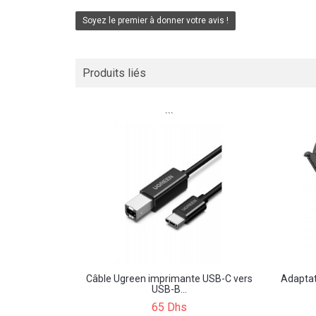
Soyez le premier à donner votre avis !
Produits liés
```
Câble Ugreen imprimante USB-C vers
Adaptat
USB-B...
65 Dhs