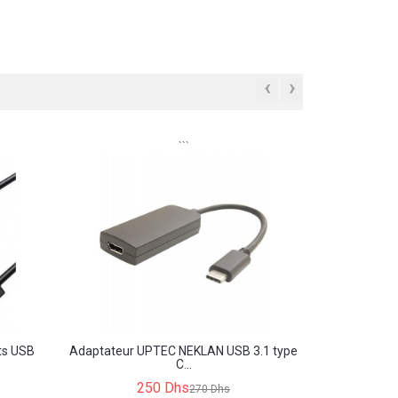
‹
›
```
ts USB
Adaptateur UPTEC NEKLAN USB 3.1 type
C...
250 Dhs
270 Dhs