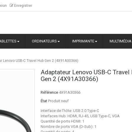
xion
Enregistrer
ABLETTES
ORDINATEURS
IMPRIMANTE
MULTIMÉDIA
ur Lenovo USB-C Travel Hub Gen 2 (4X91A30366)
Adaptateur Lenovo USB-C Travel
Gen 2 (4X91A30366)
Référence
4X91A30366
État
Produit neuf
Interface de l'hôte: USB 2.0 Type-C
Interfaces Hub: HDMI, RJ-45, USB Type-C, VGA
Quantité de ports HDMI: 1
Nombre de ports VGA (D-Sub): 1
Quantité de ports: 4