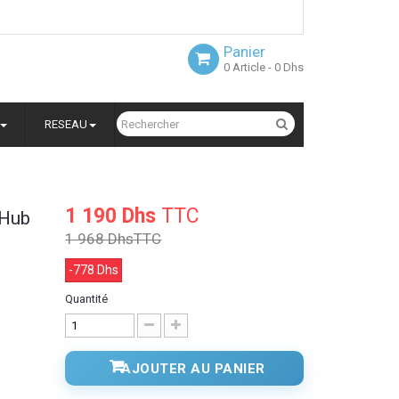
Panier
0
Article
- 0 Dhs
RESEAU
1 190 Dhs
TTC
 Hub
1 968 Dhs
TTC
-778 Dhs
Quantité
AJOUTER AU PANIER