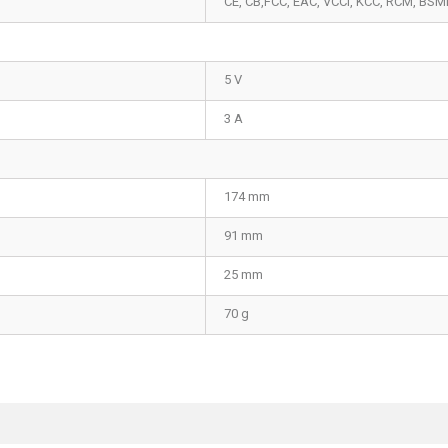
CE, CB,FCC, EAC, VCCI, KCC, RCM, BS
5 V
3 A
174 mm
91 mm
25 mm
70 g