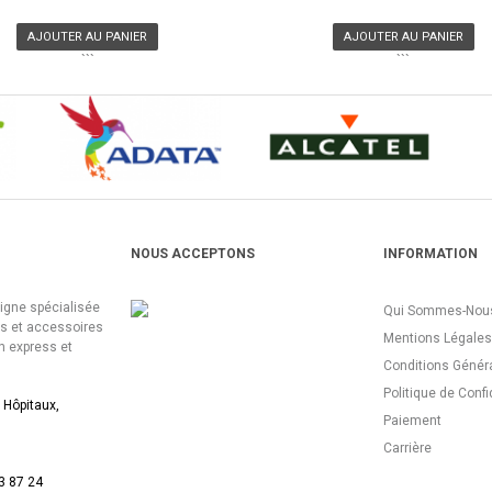
AJOUTER AU PANIER
AJOUTER AU PANIER
```
```
NOUS ACCEPTONS
INFORMATION
ligne spécialisée
Qui Sommes-Nous
es et accessoires
Mentions Légales
n express et
Conditions Génér
Politique de Confi
 Hôpitaux,
Paiement
Carrière
3 87 24