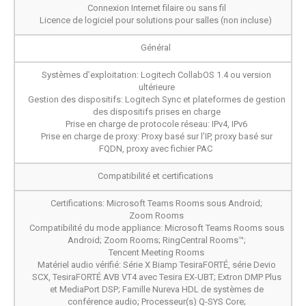
Connexion Internet filaire ou sans fil
Licence de logiciel pour solutions pour salles (non incluse)
Général
Systèmes d’exploitation: Logitech CollabOS 1.4 ou version
ultérieure
Gestion des dispositifs: Logitech Sync et plateformes de gestion
des dispositifs prises en charge
Prise en charge de protocole réseau: IPv4, IPv6
Prise en charge de proxy: Proxy basé sur l’IP, proxy basé sur
FQDN, proxy avec fichier PAC
Compatibilité et certifications
Certifications: Microsoft Teams Rooms sous Android;
Zoom Rooms
Compatibilité du mode appliance: Microsoft Teams Rooms sous
Android; Zoom Rooms; RingCentral Rooms™;
Tencent Meeting Rooms
Matériel audio vérifié: Série X Biamp TesiraFORTÉ, série Devio
SCX, TesiraFORTÉ AVB VT4 avec Tesira EX-UBT; Extron DMP Plus
et MediaPort DSP; Famille Nureva HDL de systèmes de
conférence audio; Processeur(s) Q-SYS Core;