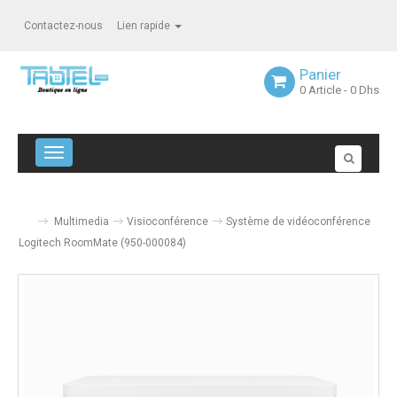
Contactez-nous
Lien rapide
Panier
0
Article
- 0 Dhs
Navigation bascule
Multimedia
Visioconférence
Système de vidéoconférence
Logitech RoomMate (950-000084)