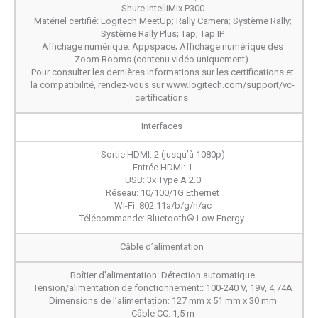
Shure IntelliMix P300
Matériel certifié: Logitech MeetUp; Rally Camera; Système Rally;
Système Rally Plus; Tap; Tap IP
Affichage numérique: Appspace; Affichage numérique des
Zoom Rooms (contenu vidéo uniquement).
Pour consulter les dernières informations sur les certifications et
la compatibilité, rendez-vous sur www.logitech.com/support/vc-
certifications
Interfaces
Sortie HDMI: 2 (jusqu’à 1080p)
Entrée HDMI: 1
USB: 3x Type A 2.0
Réseau: 10/100/1G Ethernet
Wi-Fi: 802.11a/b/g/n/ac
Télécommande: Bluetooth® Low Energy
Câble d’alimentation
Boîtier d'alimentation: Détection automatique
Tension/alimentation de fonctionnement:: 100-240 V, 19V, 4,74A
Dimensions de l’alimentation: 127 mm x 51 mm x 30 mm
Câble CC: 1,5 m