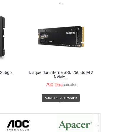
```
256go...
Disque dur interne SSD 250 Go M.2
NVMe...
790 Dhs
890 Dhs
AJOUTER AU PANIER
```