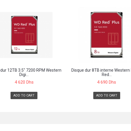
 dur 12TB 3.5" 7200 RPM Western
Disque dur 8TB interne Western D
Digi...
Red...
4 620 Dhs
4 690 Dhs
ADD TO CART
ADD TO CART