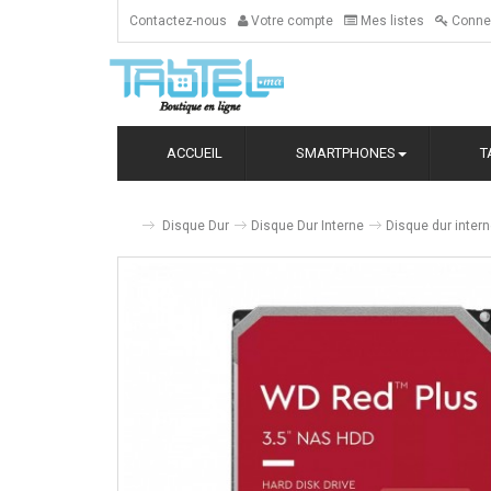
Contactez-nous
Votre compte
Mes listes
Conne
ACCUEIL
SMARTPHONES
T
Disque Dur
Disque Dur Interne
Disque dur inter