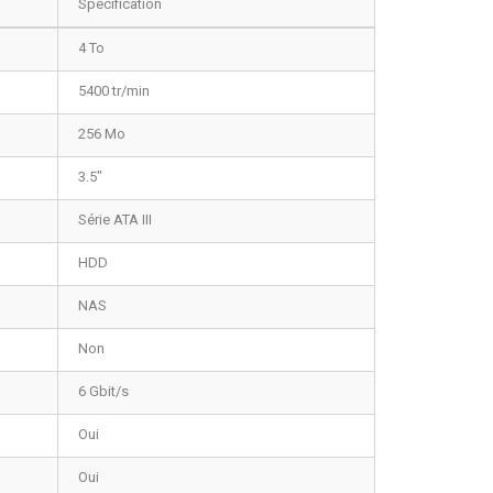
Spécification
4 To
5400 tr/min
256 Mo
3.5"
Série ATA III
HDD
NAS
Non
6 Gbit/s
Oui
Oui