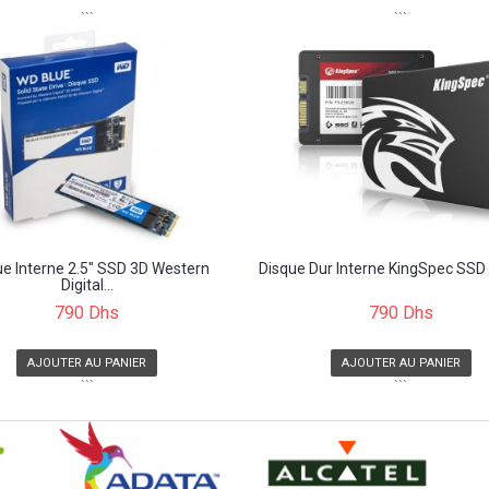
```
```
ue Interne 2.5" SSD 3D Western
Disque Dur Interne KingSpec SSD 
Digital...
790 Dhs
790 Dhs
AJOUTER AU PANIER
AJOUTER AU PANIER
```
```