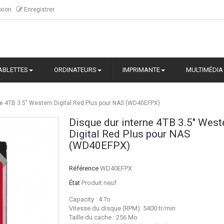
xion
Enregistrer
ABLETTES
ORDINATEURS
IMPRIMANTE
MULTIMÉDIA
ne 4TB 3.5" Western Digital Red Plus pour NAS (WD40EFPX)
Disque dur interne 4TB 3.5" West
Digital Red Plus pour NAS
(WD40EFPX)
Référence
WD40EFPX
État
Produit neuf
Capacity : 4 To
Vitesse du disque (RPM): 5400 tr/min
Taille du cache : 256 Mo