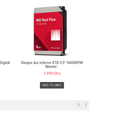
igital
Disque dur interne 4TB 3.5" 5400RPM
Wester...
2 890 Dhs
ADD TO CART
‹
›