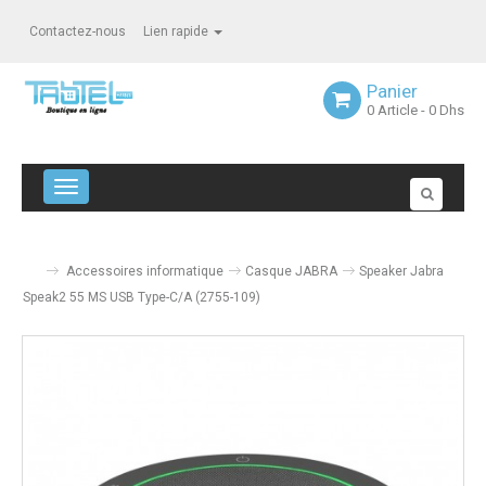
Contactez-nous
Lien rapide
Panier
0
Article
- 0 Dhs
Navigation bascule
Accessoires informatique
Casque JABRA
Speaker Jabra
Speak2 55 MS USB Type-C/A (2755-109)