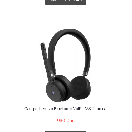
```
```
Casque Lenovo Bluetooth VoIP - MS Teams...
930 Dhs