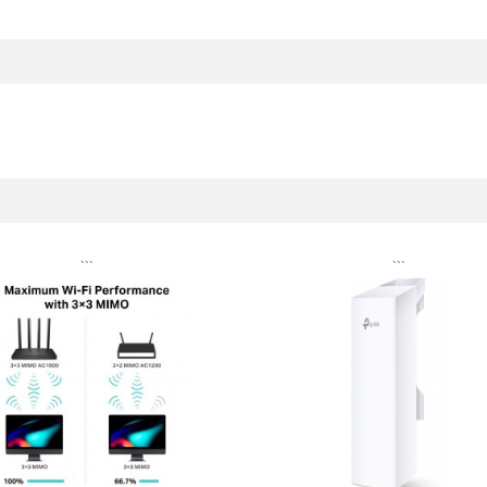
```
```