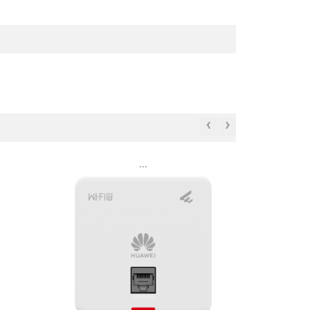
‹
›
```