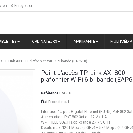
xion
Enregistrer
ABLETTES
ORDINATEURS
IMPRIMANTE
MULTIMÉDIA
s TP-Link AX1800 plafonnier WiFi 6 bi-bande (EAP610)
Point d'accès TP-Link AX1800
plafonnier WiFi 6 bi-bande (EAP
Référence
EAP610
État
Produit neuf
Interface: 1× port Gigabit Ethernet (RJ-45) PoE 802.3at
Alimentation: PoE 802.3at ou 12 V / 1 A
Wi-Fi: IEEE 802.11ax bi-bande 2.4 / 5 GHz
Débits max: 1201 Mbps (5 GHz) + 574 Mbps (2.4 GHz
Antennes: internes 2×4 dBi / 2×5 dBi