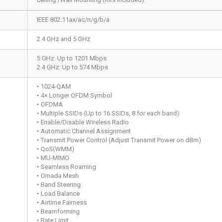
IEEE 802.11ax/ac/n/g/b/a
2.4 GHz and 5 GHz
5 GHz: Up to 1201 Mbps
2.4 GHz: Up to 574 Mbps
• 1024-QAM
• 4× Longer OFDM Symbol
• OFDMA
• Multiple SSIDs (Up to 16 SSIDs, 8 for each band)
• Enable/Disable Wireless Radio
• Automatic Channel Assignment
• Transmit Power Control (Adjust Transmit Power on dBm)
• QoS(WMM)
• MU-MIMO
• Seamless Roaming
• Omada Mesh
• Band Steering
• Load Balance
• Airtime Fairness
• Beamforming
• Rate Limit