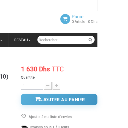
Panier
0
Article
- 0 Dhs
RESEAU
1 630 Dhs
TTC
610)
Quantité
AJOUTER AU PANIER
Ajouter à ma liste d'envies
)
Livraison sous 1 à 3 jours.