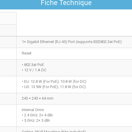
Fiche Technique
1× Gigabit Ethernet (RJ-45) Port (supports IEEE802.3at PoE)
Reset
• 802.3at PoE
• 12 V / 1 A DC
• EU: 12.8 W (For PoE); 10.8 W (for DC)
• US: 13.9W (For PoE); 11.8 W (for DC)
243 × 243 × 64 mm
Internal Omni
• 2.4 GHz: 2× 4 dBi
• 5 GHz: 2× 5 dBi
Ceiling /Wall Mounting (Kits included)