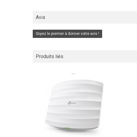
Avis
Soyez le premier à donner votre avis !
Produits liés
```