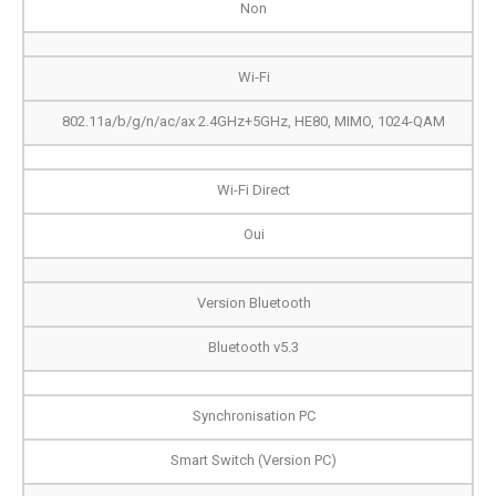
Non
Wi-Fi
802.11a/b/g/n/ac/ax 2.4GHz+5GHz, HE80, MIMO, 1024-QAM
Wi-Fi Direct
Oui
Version Bluetooth
Bluetooth v5.3
Synchronisation PC
Smart Switch (Version PC)