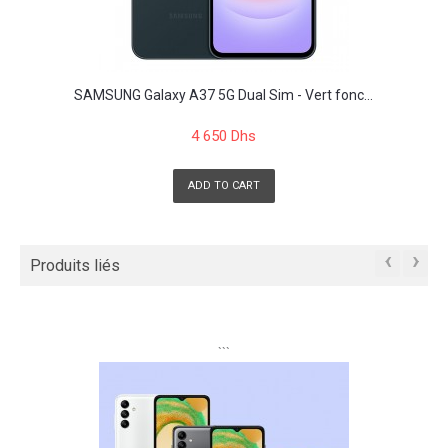
SAMSUNG Galaxy A37 5G Dual Sim - Vert fonc...
4 650 Dhs
ADD TO CART
‹
›
Produits liés
```