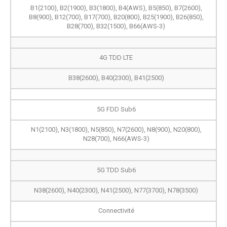
B1(2100), B2(1900), B3(1800), B4(AWS), B5(850), B7(2600),
B8(900), B12(700), B17(700), B20(800), B25(1900), B26(850),
B28(700), B32(1500), B66(AWS-3)
4G TDD LTE
B38(2600), B40(2300), B41(2500)
5G FDD Sub6
N1(2100), N3(1800), N5(850), N7(2600), N8(900), N20(800),
N28(700), N66(AWS-3)
5G TDD Sub6
N38(2600), N40(2300), N41(2500), N77(3700), N78(3500)
Connectivité