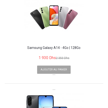
Samsung Galaxy A14 - 4Go | 128Go
1 930 Dhs
2 350 Dhs
AJOUTER AU PANIER
```
```