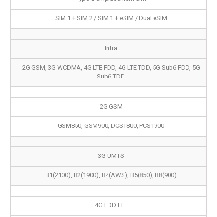
SIM 1 + SIM 2 / SIM 1 + eSIM / Dual eSIM
Infra
2G GSM, 3G WCDMA, 4G LTE FDD, 4G LTE TDD, 5G Sub6 FDD, 5G
Sub6 TDD
2G GSM
GSM850, GSM900, DCS1800, PCS1900
3G UMTS
B1(2100), B2(1900), B4(AWS), B5(850), B8(900)
4G FDD LTE