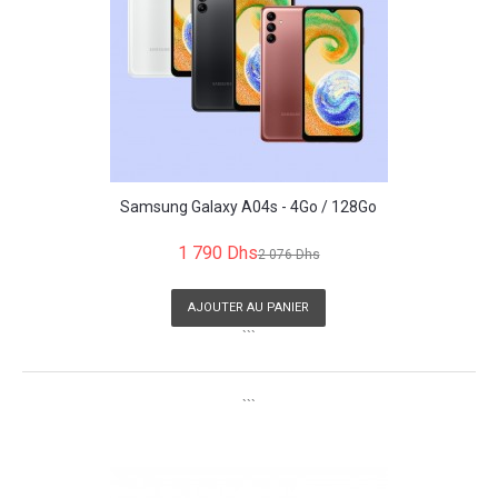
Samsung Galaxy A04s - 4Go / 128Go
1 790 Dhs
2 076 Dhs
AJOUTER AU PANIER
```
```