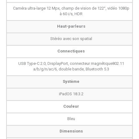
Caméra ultra-large 12 Mpx, champ de vision de 122°, vidéo 1080p
à 60 i/s, HDR
Haut-parleurs
Stéréo avec son spatial
Connectiques
USB Type-C 2.0, DisplayPort, connecteur magnétique802.11
a/b/g/n/ac/6, double bande, Bluetooth 5.3
Système
iPadOS 18.3.2
Couleur
Bleu
Dimensions