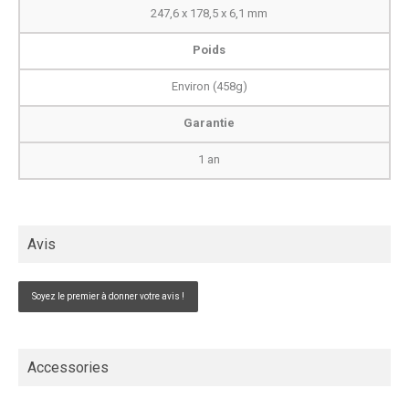
247,6 x 178,5 x 6,1 mm
Poids
Environ (458g)
Garantie
1 an
Avis
Soyez le premier à donner votre avis !
Accessories