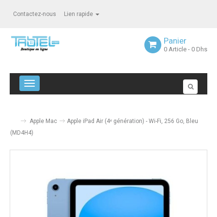
Contactez-nous
Lien rapide
Panier
0
Article
- 0 Dhs
Navigation bascule
Apple Mac
Apple iPad Air (4ᵉ génération) - Wi-Fi, 256 Go, Bleu
(MD4H4)