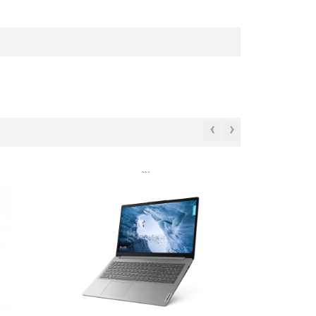
‹
›
```