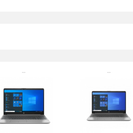
```
```