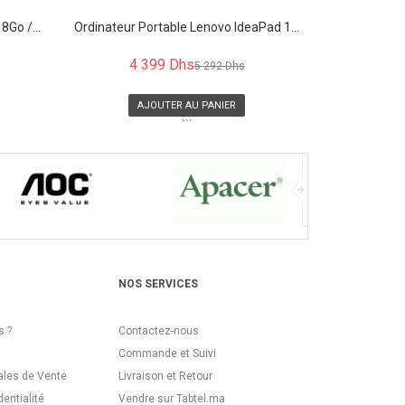
8Go /...
Ordinateur Portable Lenovo IdeaPad 1...
4 399 Dhs
5 292 Dhs
AJOUTER AU PANIER
```
NOS SERVICES
 ?
Contactez-nous
Commande et Suivi
ales de Vente
Livraison et Retour
dentialité
Vendre sur Tabtel.ma