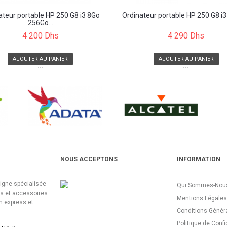
ateur portable HP 250 G8 i3 8Go
Ordinateur portable HP 250 G8 i3 
256Go...
4 200 Dhs
4 290 Dhs
AJOUTER AU PANIER
AJOUTER AU PANIER
```
```
NOUS ACCEPTONS
INFORMATION
ligne spécialisée
Qui Sommes-Nous
es et accessoires
Mentions Légales
n express et
Conditions Génér
Politique de Confi