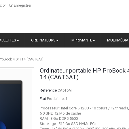
xion
Enregistrer
ABLETTES
ORDINATEURS
IMPRIMANTE
MULTIMÉDIA
 ProBook 4 G1i 14 (CA6T6AT)
Ordinateur portable HP ProBook 
14 (CA6T6AT)
Référence
CA6T6AT
État
Produit neuf
Processeur : Intel Core 5 120U - 10 cœurs / 12 threads
5,0 GHz, 12 Mo de cache
RAM : 8 Go DDR5-5600
Stockage : 512 Go SSD NVMe PCIe
Écran : 14" WUXGA (1920 x 1200) IPS, 300 nits, 62,5%