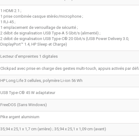
1 HDMI 2.1 ;
1 prise combinée casque stéréo/microphone ;
1 RJ-45 ;
1 emplacement de verrouillage de sécurité ;
2 débit de signalisation USB Type-A 5 Gbit/s (alimenté) ;
2 débit de signalisation USB Type-C® 20 Gbit/s (USB Power Delivery 3.0,
DisplayPort™ 1.4, HP Sleep et Charge)
Lecteur d'empreintes 1 digitales
Clickpad avec prise en charge des gestes multi-touch, appuis activés par déf
HP Long Life 3 cellules, polymère Li-ion 56 Wh
USB Type-C® 45 W adaptateur
FreeDOS (Sans Windows)
Pike argent aluminium
35,94 x 25,1 x 1,7 cm (arrière) ; 35,94 x 25,1 x 1,09 cm (avant)