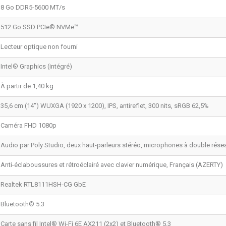
8 Go DDR5-5600 MT/s
512 Go SSD PCIe® NVMe™
Lecteur optique non fourni
Intel® Graphics (intégré)
À partir de 1,40 kg
35,6 cm (14") WUXGA (1920 x 1200), IPS, antireflet, 300 nits, sRGB 62,5%
Caméra FHD 1080p
Audio par Poly Studio, deux haut-parleurs stéréo, microphones à double rése
Anti-éclaboussures et rétroéclairé avec clavier numérique, Français (AZERTY)
Realtek RTL8111HSH-CG GbE
Bluetooth® 5.3
Carte sans fil Intel® Wi-Fi 6E AX211 (2x2) et Bluetooth® 5.3