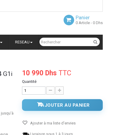
Panier
0
Article
- 0 Dhs
RESEAU
10 990 Dhs
TTC
4 G1i
Quantité
AJOUTER AU PANIER
, jusqu'à
Ajouter à ma liste d'envies
Livraison sous 1 à 3 jours.
 sRGB,