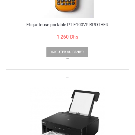
Etiqueteuse portable PT-E100VP BROTHER
1 260 Dhs
AJOUTER AU PANIER
```
```