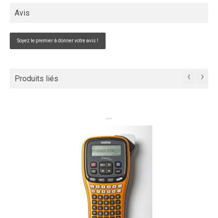
Avis
Soyez le premier à donner votre avis !
‹
›
Produits liés
```