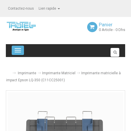
Contactez-nous
Lien rapide
Panier
0
Article
- 0 Dhs
Navigation bascule
Imprimante
Imprimante Matriciel
Imprimante matricielle à
impact Epson LQ-350 (C11CC25001)