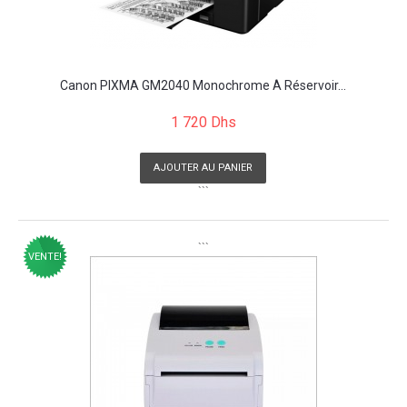
Canon PIXMA GM2040 Monochrome À Réservoir...
1 720 Dhs
AJOUTER AU PANIER
```
```
VENTE!