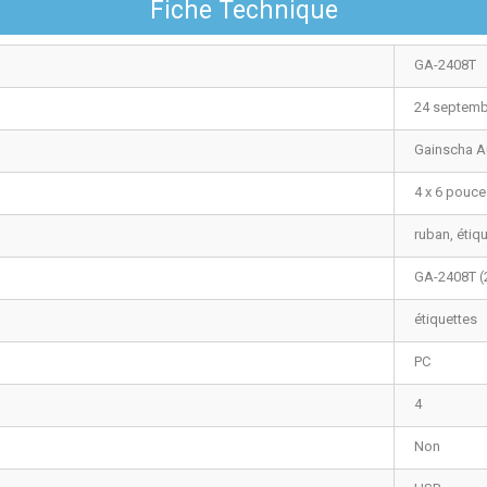
Fiche Technique
GA-2408T
24 septemb
Gainscha Au
4 x 6 pouce
ruban, étiq
GA-2408T (
étiquettes
PC
4
Non