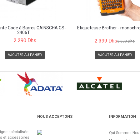
nte Code à Barres GAINSCHA GS-
Étiqueteuse Brother - monochro
2406T...
2 290 Dhs
2 399 Dhs
3 690 Dhs
AJOUTER AU PANIER
AJOUTER AU PANIER
```
```
NOUS ACCEPTONS
INFORMATION
ligne spécialisée
Qui Sommes-Nous
es et accessoires