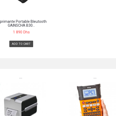
primante Portable Bleutooth
GAINSCHA B30...
1 890 Dhs
ADD TO CART
```
```