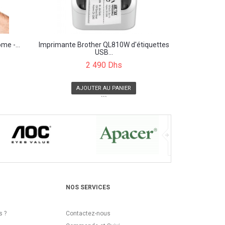
me -...
Imprimante Brother QL810W d'étiquettes
USB...
2 490 Dhs
AJOUTER AU PANIER
```
NOS SERVICES
 ?
Contactez-nous