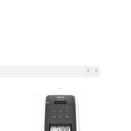
‹
›
```