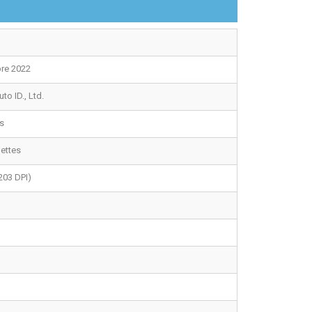
re 2022
to ID., Ltd.
s
uettes
203 DPI)