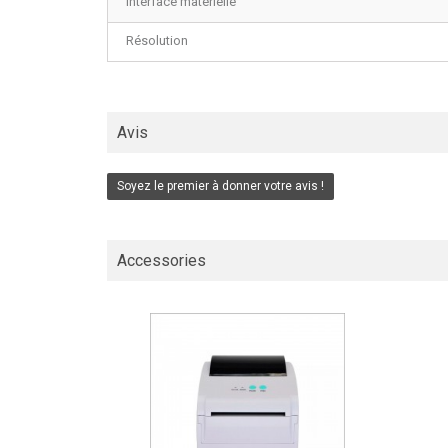
Interface matérielle
Résolution
Avis
Soyez le premier à donner votre avis !
Accessories