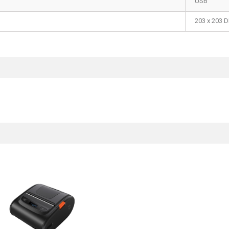
USB
203 x 203 D