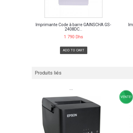
Imprimante Code à barre GAINSCHA GS-
Im
2408DC...
1 790 Dhs
ADD TO CART
Produits liés
```
VENTE!