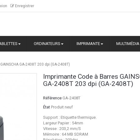
xion
Enregistrer
ABLETTES
ORDINATEURS
IMPRIMANTE
MULTIMÉDIA
 GAINSCHA GA-2408T 203 dpi (GA-2408T)
Imprimante Code à Barres GAIN
GA-2408T 203 dpi (GA-2408T)
Référence
GA-2408T
État
Produit neuf
Support : Etiquette thermique.
Largeur Papier : 54mm
Vitesse : 203,2 mm/S
Mémoire : 64 MB SDRAM
Résolution : 203dpi