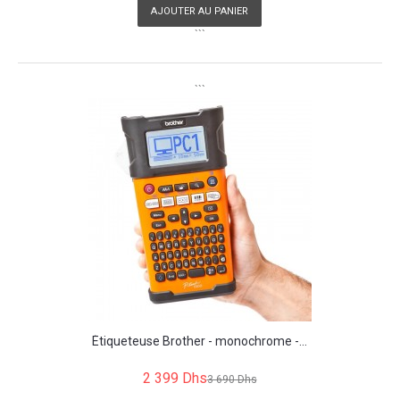
AJOUTER AU PANIER
```
```
Étiqueteuse Brother - monochrome -...
2 399 Dhs
3 690 Dhs