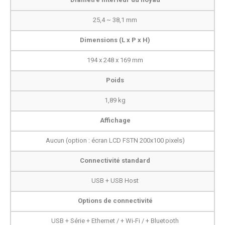
25,4 ~ 38,1 mm
Dimensions (L x P x H)
194 x 248 x 169 mm
Poids
1,89 kg
Affichage
Aucun (option : écran LCD FSTN 200x100 pixels)
Connectivité standard
USB + USB Host
Options de connectivité
USB + Série + Ethernet / + Wi-Fi / + Bluetooth