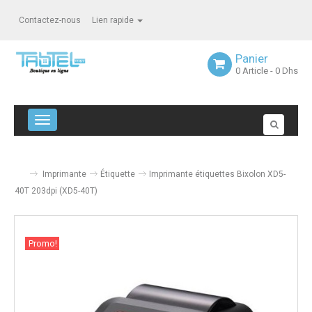
Contactez-nous
Lien rapide
Panier
0
Article
- 0 Dhs
Navigation bascule
Imprimante
Étiquette
Imprimante étiquettes Bixolon XD5-
40T 203dpi (XD5-40T)
Promo!