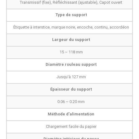
Transmissif (fixe), Réfléchissant (ajustable), Capot ouvert
Type de support
Étiquette à interstice, marque noire, encoche, continu, accordéon
Largeur du support
15 ~ 118 mm
Diamètre rouleau support
Jusqu'à 127 mm
Épaisseur du support
0.06 ~ 0.20 mm
Méthode d’alimentation
Chargement facile du papier
Diamètre intérieur du noyau