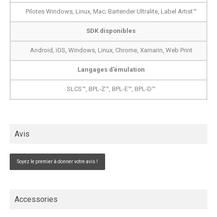
Pilotes Windows, Linux, Mac; Bartender Ultralite, Label Artist™
SDK disponibles
Android, iOS, Windows, Linux, Chrome, Xamarin, Web Print
Langages d’émulation
SLCS™, BPL-Z™, BPL-E™, BPL-D™
Avis
Soyez le premier à donner votre avis !
Accessories