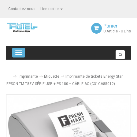
Contactez-nous
Lien rapide
Panier
0
Article
- 0 Dhs
Navigation bascule
Imprimante
Étiquette
Imprimante de tickets Energy Star
EPSON TM-T88V SÉRIE USB + PS-180 + CÂBLE AC (C31CA85012)