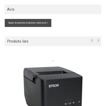
Avis
Soyez le premier à donner votre avis !
‹
›
Produits liés
```