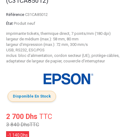
(C31CA85012)
Référence
C31CA85012
État
Produit neuf
imprimante tickets, thermique direct, 7 points/mm (180 dpi)
largeur de médium (max.): 58 mm, 80 mm
largeur d'impression (max.): 72 mm, 300 mm/s
USB, RS232, ESC/POS
inclus: bloc d'alimentation, cordon secteur (UE), protège-câbles,
adaptateur de largeur de papier, couvercle d'interrupteur
Disponible En Stock
2 700 Dhs
TTC
3 840 Dhs
TTC
-1 140 Dhs