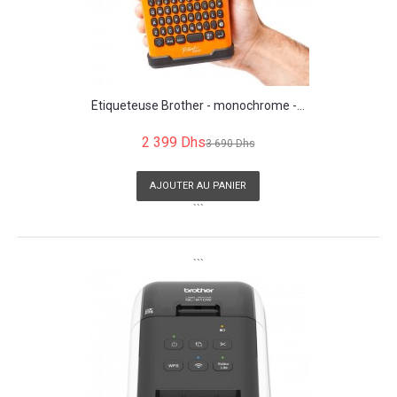
Étiqueteuse Brother - monochrome -...
2 399 Dhs
3 690 Dhs
AJOUTER AU PANIER
```
```