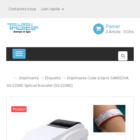
Contactez-nous
Lien rapide
Panier
0
Article
- 0 Dhs
Navigation bascule
Imprimante
Étiquette
Imprimante Code à barre GAINSCHA
GS-2208D Spécial Bracelet (GS-2208D)
Promo!