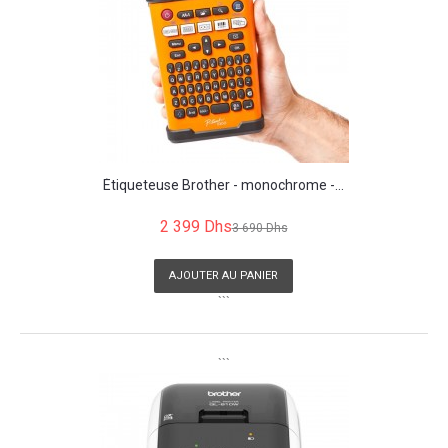
Étiqueteuse Brother - monochrome -...
2 399 Dhs
3 690 Dhs
AJOUTER AU PANIER
```
```