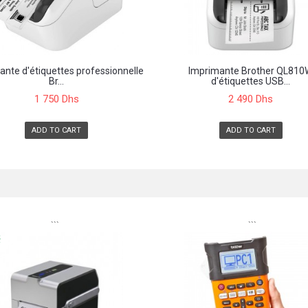
ante d'étiquettes professionnelle
Imprimante Brother QL81
Br...
d'étiquettes USB...
1 750 Dhs
2 490 Dhs
ADD TO CART
ADD TO CART
```
```