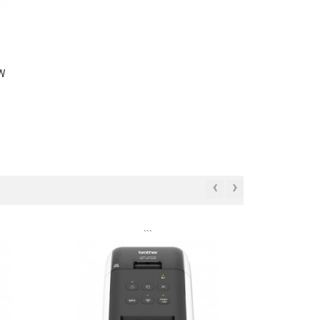
0W
‹
›
```