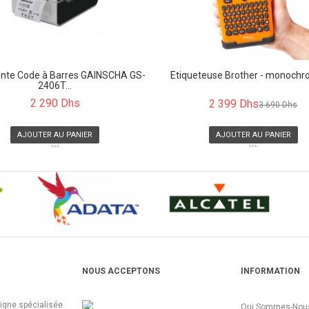
nte Code à Barres GAINSCHA GS-
Étiqueteuse Brother - monochro
2406T...
2 290 Dhs
2 399 Dhs
3 690 Dhs
AJOUTER AU PANIER
AJOUTER AU PANIER
```
```
NOUS ACCEPTONS
INFORMATION
ligne spécialisée
Qui Sommes-Nous