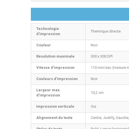
Technologie
Thermique directe
d'impression
Couleur
Non
Résolution maximale
300 x 300 DPI
Vitesse d'impression
110 mm/sec (mesure m
Couleurs d'impression
Noir
Largeur max.
10,2 cm
d'impression
Impression verticale
Oui
Alignement du texte
Centre, Justify, Gauche
Styles de texte
Bold, Lignes horizontal