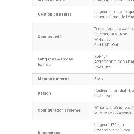
Largeur max. de l'étiqu
Gestion du papier
Longueur max. de l'étiq
Technologie de connecti
Ethernet/LAN : Non
Connectivité
Wi-Fi : Non
Port USB : Oui
PDF 1.7
Langages & Codes
AZTECCODE, CODABAR (N
barres
Code, etc.
Mémoire interne
6 Mo
Couleur du produit : Noi
Design
Écran : Non
Windows : Windows 7,
Configuration système
Mac : Mac OS X version
Largeur : 170 mm
Profondeur : 222 mm
Dimensions