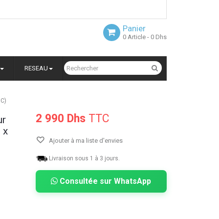
Panier
0
Article
- 0 Dhs
RESEAU
0C)
2 990 Dhs
TTC
ur
 x
Ajouter à ma liste d'envies
Livraison sous 1 à 3 jours.
Consultée sur WhatsApp