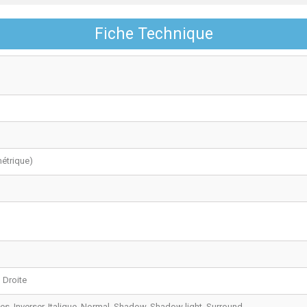
Fiche Technique
étrique)
, Droite
es, Inverser, Italique, Normal, Shadow, Shadow light, Surround