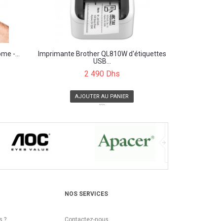
me -...
Imprimante Brother QL810W d'étiquettes
USB...
2 490 Dhs
AJOUTER AU PANIER
```
NOS SERVICES
 ?
Contactez-nous