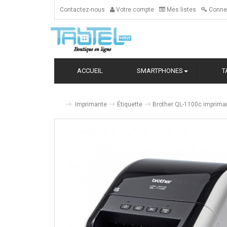
Contactez-nous
Votre compte
Mes listes
Conne
ACCUEIL
SMARTPHONES
T
Imprimante
Étiquette
Brother QL-1100c impriman