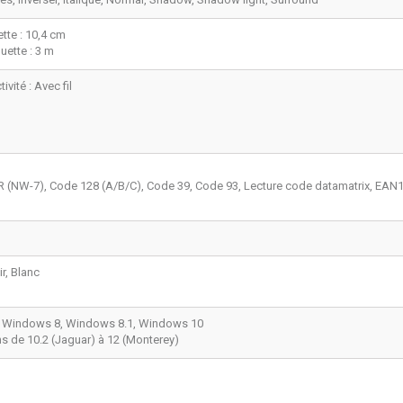
ette : 10,4 cm
uette : 3 m
vité : Avec fil
W-7), Code 128 (A/B/C), Code 39, Code 93, Lecture code datamatrix, EAN1
r, Blanc
 Windows 8, Windows 8.1, Windows 10
s de 10.2 (Jaguar) à 12 (Monterey)