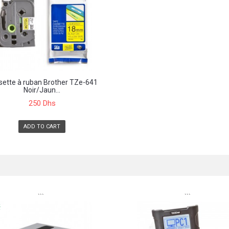
sette à ruban Brother TZe-641
Noir/Jaun...
250 Dhs
ADD TO CART
```
```