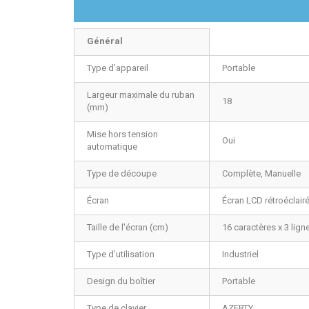
Général
Type d’appareil
Portable
Largeur maximale du ruban
18
(mm)
Mise hors tension
Oui
automatique
Type de découpe
Complète, Manuelle
Écran
Écran LCD rétroéclair
Taille de l'écran (cm)
16 caractères x 3 lign
Type d’utilisation
Industriel
Design du boîtier
Portable
Type de clavier
AZERTY