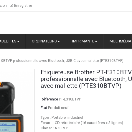
xion
Enregistrer
ABLETTES
ORDINATEURS
IMPRIMANTE
MULTIMÉDIA
310BTVP professionnelle avec Bluetooth, USB-C avec mallette (PTE310BTVP)
Etiqueteuse Brother PT-E310BT
professionnelle avec Bluetooth, 
avec mallette (PTE310BTVP)
Référence
PT-E310BTVP
État
Produit neuf
Type : Portable, industriel
Écran
: LCD rétroéclairé (16 caractères x 3 lignes)
Clavier : AZERTY