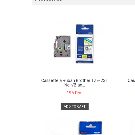
Cassette a Ruban Brother TZE-231
Cas
Noir/Blan...
195 Dhs
ADD TO CART