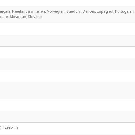
ançais, Néerlandais, Italien, Norvégien, Suédois, Danois, Espagnol, Portugais, 
Croate, Slovaque, Slovène
e), iAP(MFi)