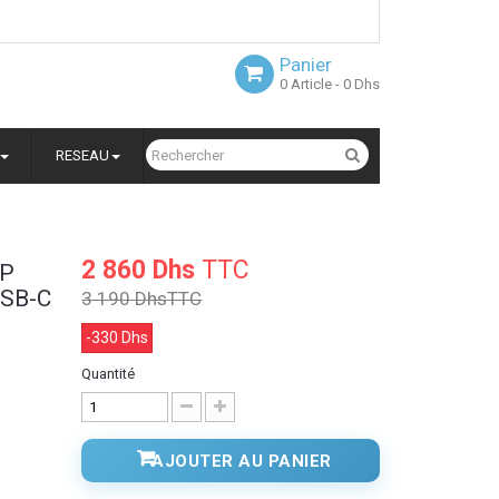
Panier
0
Article
- 0 Dhs
RESEAU
2 860 Dhs
TTC
VP
USB-C
3 190 Dhs
TTC
-330 Dhs
Quantité
AJOUTER AU PANIER