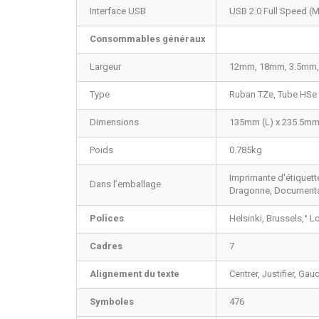
Interface USB
USB 2.0 Full Speed (
Consommables généraux
Largeur
12mm, 18mm, 3.5mm
Type
Ruban TZe, Tube HSe
Dimensions
135mm (L) x 235.5mm 
Poids
0.785kg
Imprimante d'étiquette
Dans l’emballage
Dragonne, Documenta
Polices
Helsinki, Brussels,
°
Lo
Cadres
7
Alignement du texte
Centrer, Justifier, Gau
Symboles
476