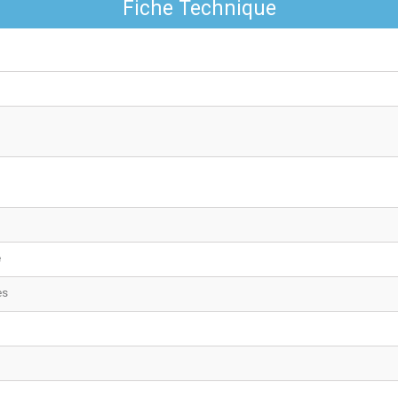
Fiche Technique
é
es