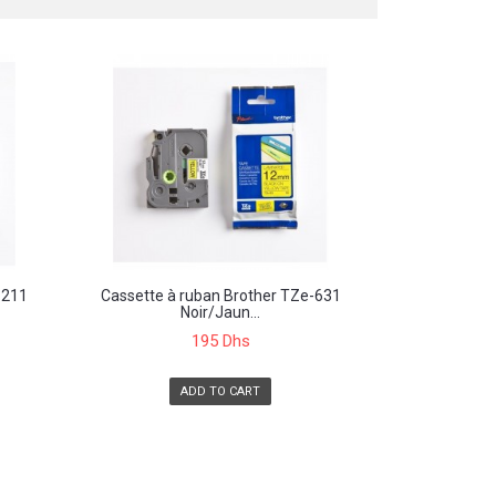
-211
Cassette à ruban Brother TZe-631
Noir/Jaun...
195 Dhs
ADD TO CART