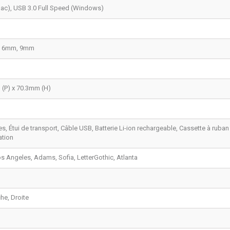
Mac), USB 3.0 Full Speed (Windows)
, 6mm, 9mm
(P) x 70.3mm (H)
s, Étui de transport, Câble USB, Batterie Li-ion rechargeable, Cassette à ruba
tion
s Angeles, Adams, Sofia, LetterGothic, Atlanta
che, Droite