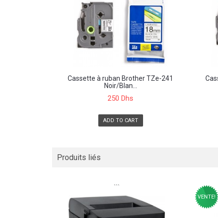
Cassette à ruban Brother TZe-241
Cas
Noir/Blan...
250 Dhs
ADD TO CART
Produits liés
```
VENTE!