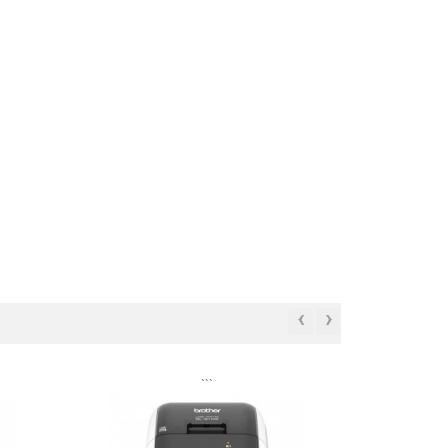
‹
›
```