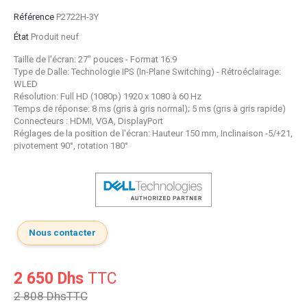
Référence
P2722H-3Y
État
Produit neuf
Taille de l'écran: 27" pouces - Format 16:9
Type de Dalle: Technologie IPS (In-Plane Switching) - Rétroéclairage:
WLED
Résolution: Full HD (1080p) 1920 x 1080 à 60 Hz
Temps de réponse: 8 ms (gris à gris normal); 5 ms (gris à gris rapide)
Connecteurs : HDMI, VGA, DisplayPort
Réglages de la position de l'écran: Hauteur 150 mm, Inclinaison -5/+21,
pivotement 90°, rotation 180°
Nous contacter
2 650 Dhs
TTC
2 808 Dhs
TTC