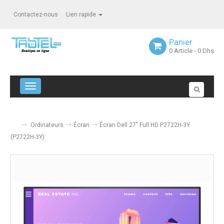
Contactez-nous
Lien rapide
Panier
0
Article
- 0 Dhs
Navigation bascule
Ordinateurs
Écran
Écran Dell 27" Full HD P2722H-3Y
(P2722H-3Y)