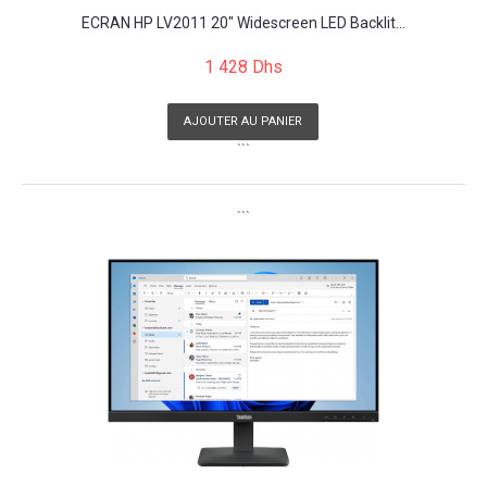
ECRAN HP LV2011 20" Widescreen LED Backlit...
1 428 Dhs
AJOUTER AU PANIER
```
```