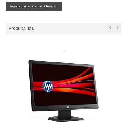
Soyez le premier à donner votre avis !
‹
›
Produits liés
```