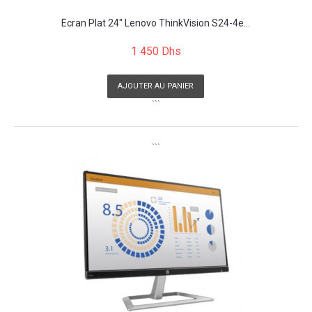
Écran Plat 24" Lenovo ThinkVision S24-4e...
1 450 Dhs
AJOUTER AU PANIER
```
```