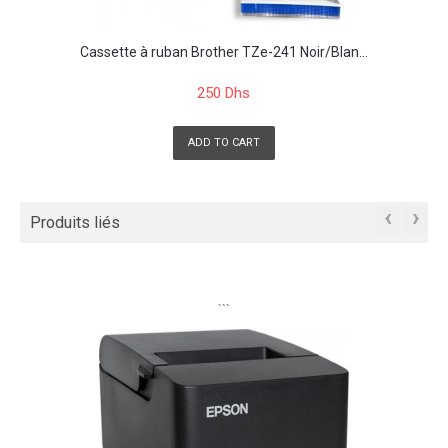
Cassette à ruban Brother TZe-241 Noir/Blan...
250 Dhs
ADD TO CART
‹
›
Produits liés
```