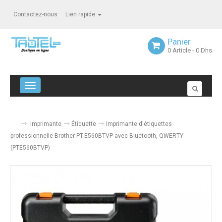
Contactez-nous
Lien rapide
Panier
0
Article
- 0 Dhs
Navigation bascule
Imprimante
Étiquette
Imprimante d'étiquettes
professionnelle Brother PT-E560BTVP avec Bluetooth, QWERTY
(PTE560BTVP)