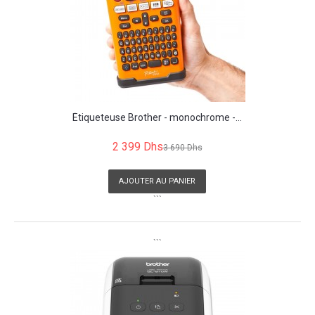
Étiqueteuse Brother - monochrome -...
2 399 Dhs
3 690 Dhs
AJOUTER AU PANIER
```
```