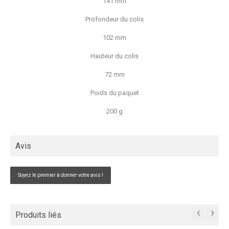
141 mm
Profondeur du colis
102 mm
Hauteur du colis
72 mm
Poids du paquet
200 g
Avis
Soyez le premier à donner votre avis !
‹
›
Produits liés