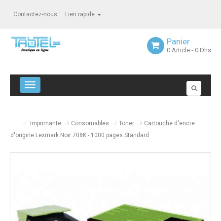
Contactez-nous
Lien rapide
Panier
0
Article
- 0 Dhs
Navigation bascule
Imprimante
Consomables
Toner
Cartouche d'encre
d'origine Lexmark Noir 708K - 1000 pages Standard