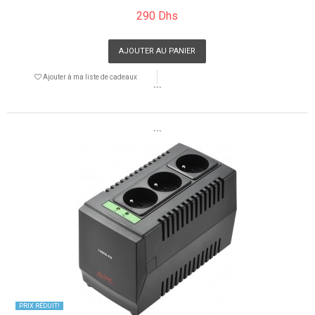
290 Dhs
AJOUTER AU PANIER
Ajouter à ma liste de cadeaux
```
```
PRIX ​​RÉDUIT!