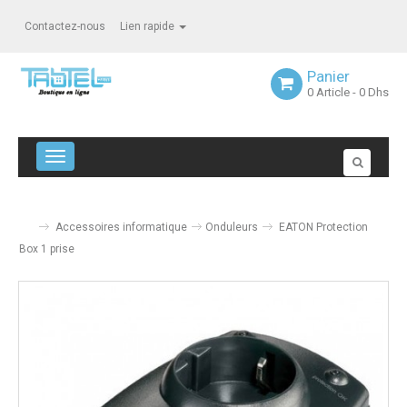
Contactez-nous
Lien rapide
Panier
0
Article
- 0 Dhs
Navigation bascule
Accessoires informatique
Onduleurs
EATON Protection
Box 1 prise