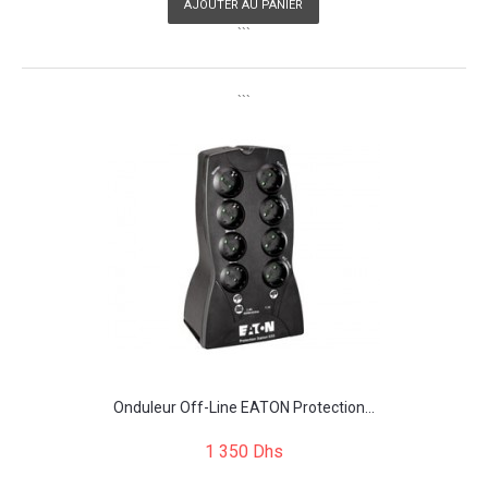
AJOUTER AU PANIER
```
```
Onduleur Off-Line EATON Protection...
1 350 Dhs