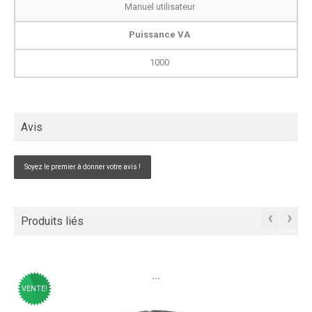
Manuel utilisateur
Puissance VA
1000
Avis
Soyez le premier à donner votre avis !
‹
›
Produits liés
```
VENTE!