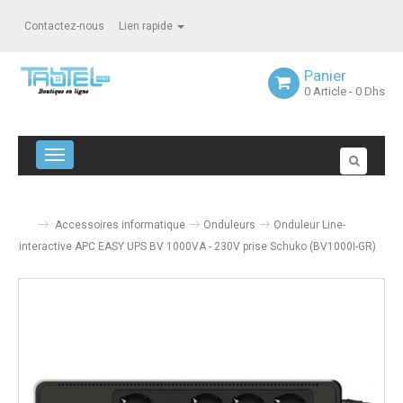
Contactez-nous
Lien rapide
Panier
0
Article
- 0 Dhs
Navigation bascule
Accessoires informatique
Onduleurs
Onduleur Line-
interactive APC EASY UPS BV 1000VA - 230V prise Schuko (BV1000I-GR)