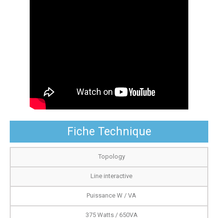
Fiche Technique
Topology
Line interactive
Puissance W / VA
375 Watts / 650VA