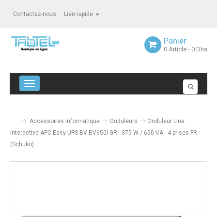
Contactez-nous
Lien rapide
Panier
0
Article
- 0 Dhs
Navigation bascule
Accessoires informatique
Onduleurs
Onduleur Line
Interactive APC Easy UPS BV BV650I-GR - 375 W / 650 VA - 4 prises FR
(Schuko)