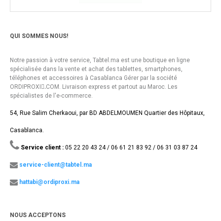
QUI SOMMES NOUS!
Notre passion à votre service, Tabtel.ma est une boutique en ligne
spécialisée dans la vente et achat des tablettes, smartphones,
téléphones et accessoires à Casablanca Gérer par la société
ORDIPROXI.ِCOM. Livraison express et partout au Maroc. Les
spécialistes de l'e-commerce.
54, Rue Salim Cherkaoui, par BD ABDELMOUMEN Quartier des Hôpitaux,
Casablanca.
Service client :
05 22 20 43 24 / 06 61 21 83 92 / 06 31 03 87 24
service-client@tabtel.ma
hattabi@ordiproxi.ma
NOUS ACCEPTONS