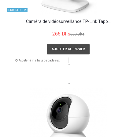
PRIX ​​RÉDUIT!
Caméra de vidéosurveillance TP-Link Tapo...
265 Dhs
338 Dhs
AJOUTER AU PANIER
Ajouter à ma liste de cadeaux
```
```