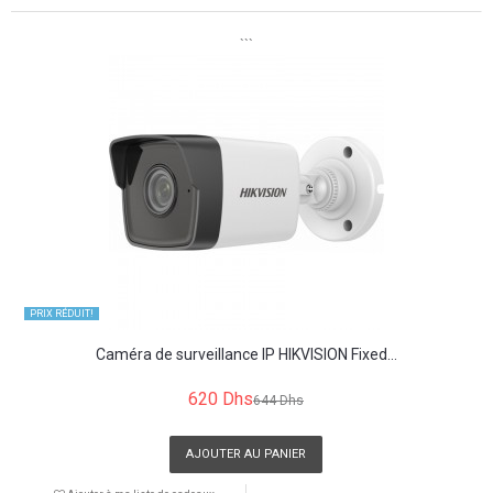
```
PRIX ​​RÉDUIT!
Caméra de surveillance IP HIKVISION Fixed...
620 Dhs
644 Dhs
AJOUTER AU PANIER