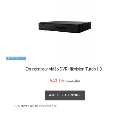
PRIX ​​RÉDUIT!
Enregistreur vidéo DVR Hikvision Turbo HD...
543 Dhs
562 Dhs
AJOUTER AU PANIER
Ajouter à ma liste de cadeaux
```
```