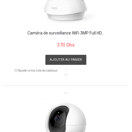
Caméra de surveillance WiFi 3MP Full HD...
370 Dhs
AJOUTER AU PANIER
Ajouter à ma liste de cadeaux
```
```