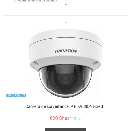
Ajouter à ma liste de cadeaux
```
```
PRIX ​​RÉDUIT!
Caméra de surveillance IP HIKVISION Fixed...
620 Dhs
644 Dhs