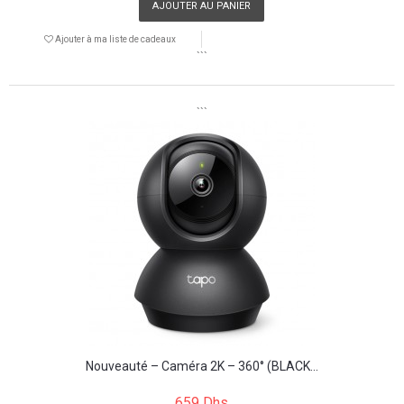
AJOUTER AU PANIER
Ajouter à ma liste de cadeaux
```
```
Nouveauté – Caméra 2K – 360° (BLACK...
659 Dhs