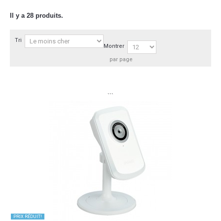
Il y a 28 produits.
Tri
Montrer
par page
```
PRIX ​​RÉDUIT!