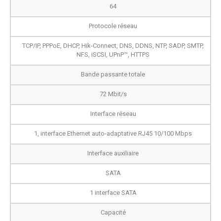
64
Protocole réseau
TCP/IP, PPPoE, DHCP, Hik-Connect, DNS, DDNS, NTP, SADP, SMTP,
NFS, iSCSI, UPnP™, HTTPS
Bande passante totale
72 Mbit/s
Interface réseau
1, interface Ethernet auto-adaptative RJ45 10/100 Mbps
Interface auxiliaire
SATA
1 interface SATA
Capacité