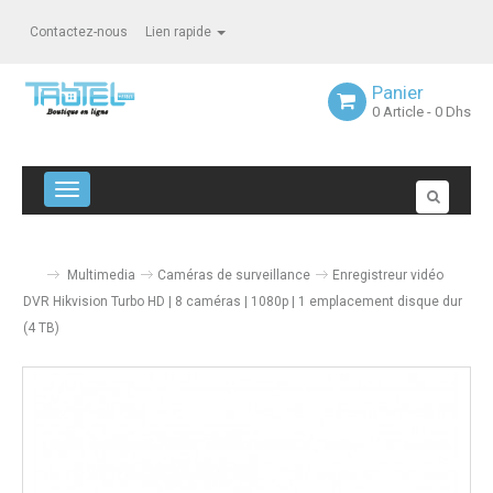
Contactez-nous
Lien rapide
Panier
0
Article
- 0 Dhs
Navigation bascule
Multimedia
Caméras de surveillance
Enregistreur vidéo
DVR Hikvision Turbo HD | 8 caméras | 1080p | 1 emplacement disque dur
(4 TB)