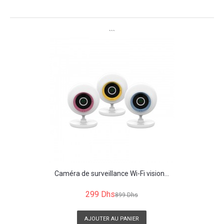
```
```
Caméra de surveillance Wi-Fi vision...
299 Dhs
899 Dhs
AJOUTER AU PANIER