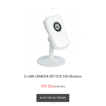
```
D-LINK CAMERA REF DCS 930 Wireless
199 Dhs
340 Dhs
AJOUTER AU PANIER
```