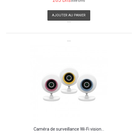
265 Dhs
338 Dhs
AJOUTER AU PANIER
```
```
Caméra de surveillance Wi-Fi vision...