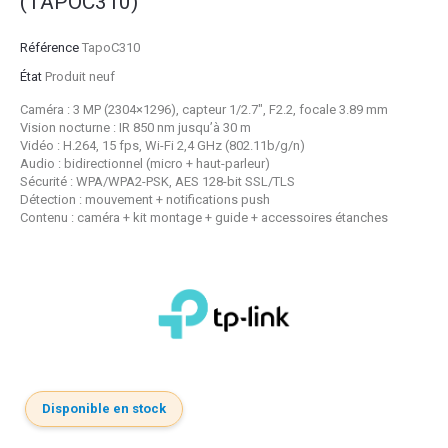
(TAPOC310)
Référence
TapoC310
État
Produit neuf
Caméra : 3 MP (2304×1296), capteur 1/2.7", F2.2, focale 3.89 mm
Vision nocturne : IR 850 nm jusqu’à 30 m
Vidéo : H.264, 15 fps, Wi-Fi 2,4 GHz (802.11b/g/n)
Audio : bidirectionnel (micro + haut-parleur)
Sécurité : WPA/WPA2-PSK, AES 128-bit SSL/TLS
Détection : mouvement + notifications push
Contenu : caméra + kit montage + guide + accessoires étanches
Disponible en stock