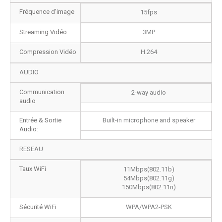
Fréquence d'image
15fps
Streaming Vidéo
3MP
Compression Vidéo
H.264
AUDIO
Communication
2-way audio
audio
Entrée & Sortie
Built-in microphone and speaker
Audio:
RESEAU
Taux WiFi
11Mbps(802.11b)
54Mbps(802.11g)
150Mbps(802.11n)
Sécurité WiFi
WPA/WPA2-PSK