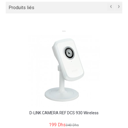
‹
›
Produits liés
```
D-LINK CAMERA REF DCS 930 Wireless
199 Dhs
340 Dhs