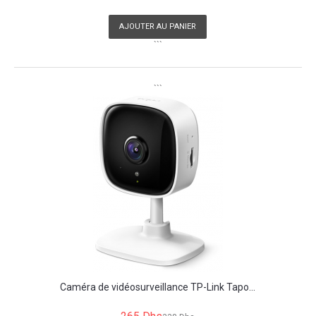
AJOUTER AU PANIER
```
```
Caméra de vidéosurveillance TP-Link Tapo...