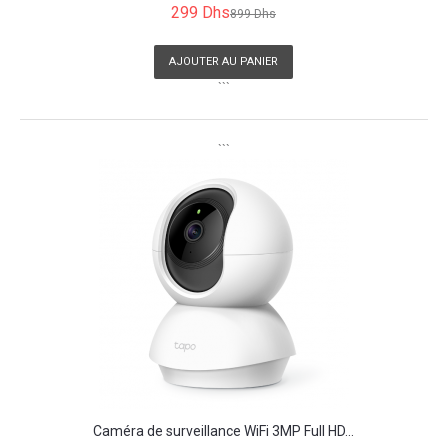
299 Dhs
899 Dhs
AJOUTER AU PANIER
```
```
Caméra de surveillance WiFi 3MP Full HD...