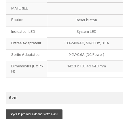
MATERIEL
Bouton
Reset button
Indicateur LED
System LED
Entrée Adaptateur
100-240VAC, 50/60Hz, 0.3A
Sortie Adaptateur
9.0V/0.6A (DC Power)
Dimensions (L x P x
142.3 x 103.4 x 64.3 mm
H)
Avis
Soyez le premier à donner votre avis !