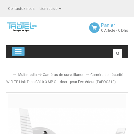
Contactez-nous
Lien rapide
Panier
0
Article
- 0 Dhs
Navigation bascule
Multimedia
Caméras de surveillance
Caméra de sécurité
WiFi TP-Link Tapo C310 3 MP Outdoor - pour l'extérieur (TAPOC310)