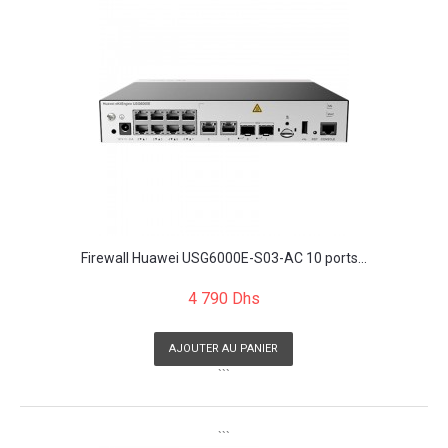
Firewall Huawei USG6000E-S03-AC 10 ports...
4 790 Dhs
AJOUTER AU PANIER
```
```