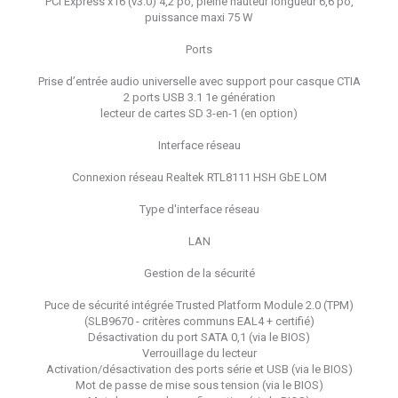
PCI Express x16 (v3.0) 4,2 po, pleine hauteur longueur 6,6 po,
puissance maxi 75 W
Ports
Prise d’entrée audio universelle avec support pour casque CTIA
2 ports USB 3.1 1e génération
lecteur de cartes SD 3-en-1 (en option)
Interface réseau
Connexion réseau Realtek RTL8111 HSH GbE LOM
Type d'interface réseau
LAN
Gestion de la sécurité
Puce de sécurité intégrée Trusted Platform Module 2.0 (TPM)
(SLB9670 - critères communs EAL4 + certifié)
Désactivation du port SATA 0,1 (via le BIOS)
Verrouillage du lecteur
Activation/désactivation des ports série et USB (via le BIOS)
Mot de passe de mise sous tension (via le BIOS)