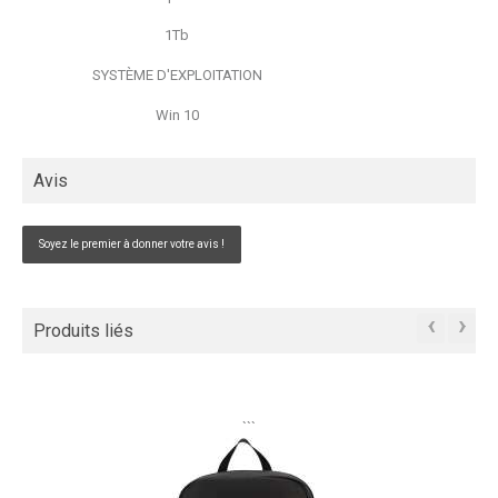
1Tb
SYSTÈME D'EXPLOITATION
Win 10
Avis
Soyez le premier à donner votre avis !
‹
›
Produits liés
```