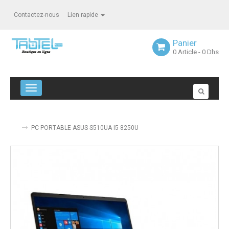
Contactez-nous
Lien rapide
Panier
0
Article
- 0 Dhs
Navigation bascule
PC PORTABLE ASUS S510UA I5 8250U