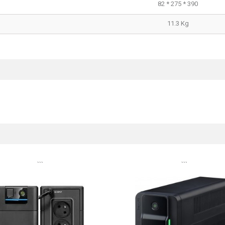
82 * 275 * 390
11.3 Kg
```
```