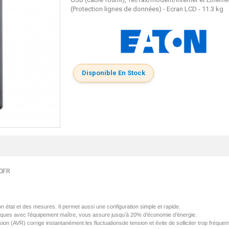
(Protection lignes de données) - Ecran LCD - 11.3 kg
Disponible En Stock
00FR
on
état
et des
mesures
. Il
permet
aussi
une
configuration simple et
rapide
.
iques
avec
l’équipement
maître
,
vous
assure
jusqu’à
20%
d’économie
d’énergie
.
ion (
AVR
)
corrige
instantanément
les
fluctuationsde
tension et
évite
de
solliciter
trop
fréque