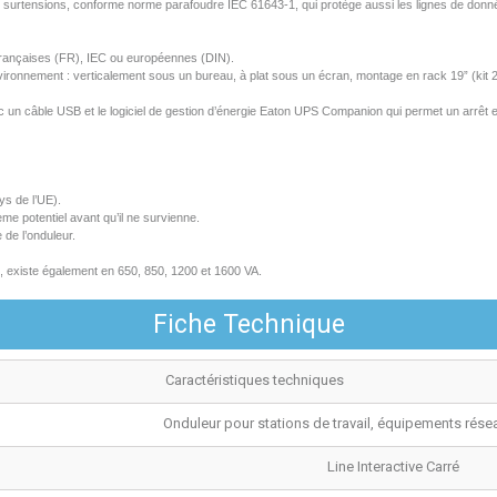
s
surtensions
,
conforme
norme
parafoudre
IEC
61643-1, qui
protège
aussi
les
lignes
de
donn
françaises
(FR),
IEC
ou
européennes
(DIN).
vironnement
:
verticalement
sous
un bureau,
à
plat
sous
un
écran
, montage en rack 19” (kit
c
un câ
ble
USB et le
logiciel
de
gestion
d’énergie
Eaton UPS Companion qui
permet
un
arrêt
ys de
l’UE
).
lème
potentiel
avant
qu’il
ne
survienne
.
e de
l’onduleur
.
,
existe
également
en 650, 850, 1200 et 1600 VA.
Fiche Technique
Caractéristiques techniques
Onduleur pour stations de travail, équipements réseau
Line Interactive Carré