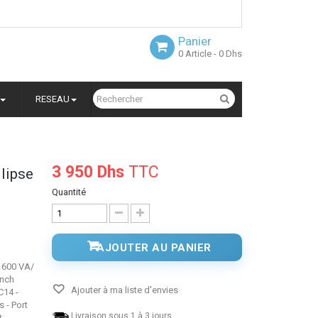
Panier
0
Article
- 0 Dhs
RESEAU
3 950 Dhs
TTC
llipse
Quantité
AJOUTER AU PANIER
 1600 VA/
ench
Ajouter à ma liste d'envies
C14 -
 - Port
Livraison sous 1 à 3 jours.
t