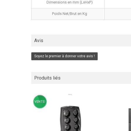
Dimensions en mm (LxHxP)
Poids Net/Brut en Kg
Avis
Soyez le premier à donner votre avis !
Produits liés
```
VENTE!