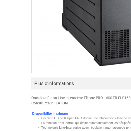
Plus d'informations
Onduleur Eaton Line Interactive Ellipse PRO 1600 FR ELP16
Constructeur :
EATON
Disponibilité
maximum
•
L’écran
LCD de
l’Ellipse
PRO
donne
une
information
claire
de s
• La
fonction
EcoControl
, qui
éteint
automatiquement
les
périphér
•
Technologie
Line-Interactive
avec
régulation
automatiquede
tens