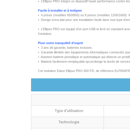
•
L’Ellipse
PRO
intègre
un
dispositif
haute performance
contre
le
Facile
à
installer et
à
intégrer
• 4 prises (
modèles
650/850)
ou
8 prises (
modèles
1200/1600)
• Design extra plat pour
une
installation facile
dans
tout type
d’en
•
L’Ellipse
PRO
est
équipé
d’un
port USB et
livré
en standard
ave
l’onduleur
.
Pour
votre
tranquilité
d’esprit
• 3
ans
de
garantie
, batteries
incluses
.
•
Garantie
illimitée
des
équipements
informatiques
connectés
(pa
•
Autotest
batterie
periodique
et
automatique
qui
détecte
un
prob
•
Batterie
facilement
remplaçable
qui
prolonge
la
durée
de servic
Cet
onduleur
Eaton Ellipse PRO 650 FR, de
référence
ELP650FR
Type d'utilisation
Technologie