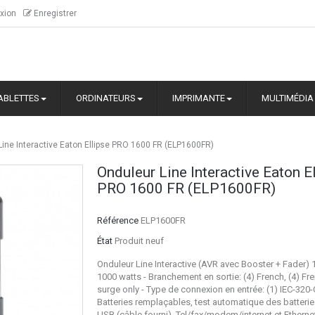
xion
Enregistrer
ABLETTES
ORDINATEURS
IMPRIMANTE
MULTIMÉDIA
Line Interactive Eaton Ellipse PRO 1600 FR (ELP1600FR)
Onduleur Line Interactive Eaton E
PRO 1600 FR (ELP1600FR)
Référence
ELP1600FR
État
Produit neuf
Onduleur Line Interactive (AVR avec Booster + Fader)
1000 watts - Branchement en sortie: (4) French, (4) Fr
surge only - Type de connexion en entrée: (1) IEC-320-
Batteries remplaçables, test automatique des batteries
USB (câble fourni), Tel/fax/modem/internet et Etherne