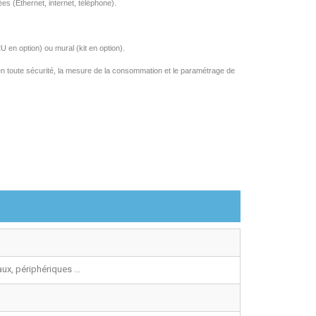
ées
(Ethernet, internet,
téléphone
).
2U
en option)
ou
mural (kit en option).
en
toute
sécurité
, la
mesure
de la
consommation
et le
paramétrage
de
x, périphériques ...