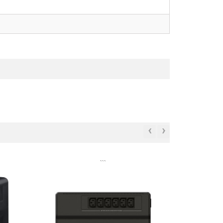
‹
›
```