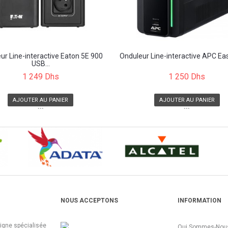
ur Line-interactive Eaton 5E 900
Onduleur Line-interactive APC Eas
USB...
1 249 Dhs
1 250 Dhs
AJOUTER AU PANIER
AJOUTER AU PANIER
```
```
NOUS ACCEPTONS
INFORMATION
ligne spécialisée
Qui Sommes-Nous