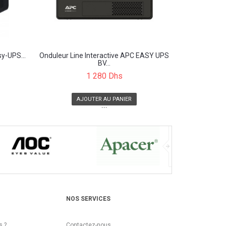
y-UPS...
Onduleur Line Interactive APC EASY UPS
BV...
1 280 Dhs
AJOUTER AU PANIER
```
NOS SERVICES
 ?
Contactez-nous