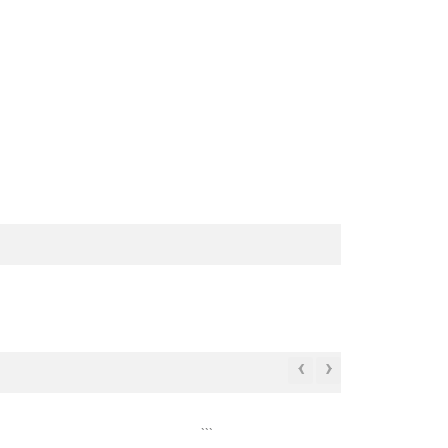
‹
›
```