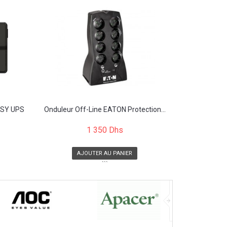
EASY UPS
Onduleur Off-Line EATON Protection...
1 350 Dhs
AJOUTER AU PANIER
```