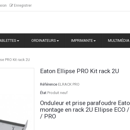
xion
Enregistrer
ABLETTES
ORDINATEURS
IMPRIMANTE
MULTIMÉDIA
pse PRO Kit rack 2U
Eaton Ellipse PRO Kit rack 2U
Référence
ELRACK PRO
État
Produit neuf
Onduleur et prise parafoudre Eat
montage en rack 2U Ellipse ECO 
/ PRO