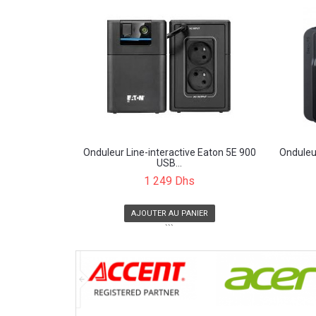
Onduleur Line-interactive Eaton 5E 900
Onduleur
USB...
1 249 Dhs
AJOUTER AU PANIER
```