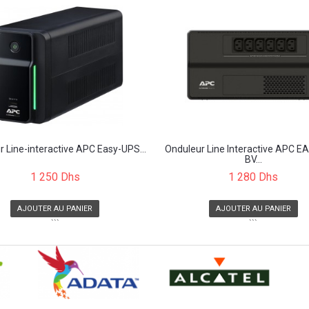
 Line-interactive APC Easy-UPS...
Onduleur Line Interactive APC 
BV...
1 250 Dhs
1 280 Dhs
AJOUTER AU PANIER
AJOUTER AU PANIER
```
```