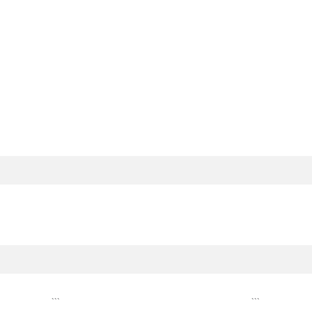
```
```