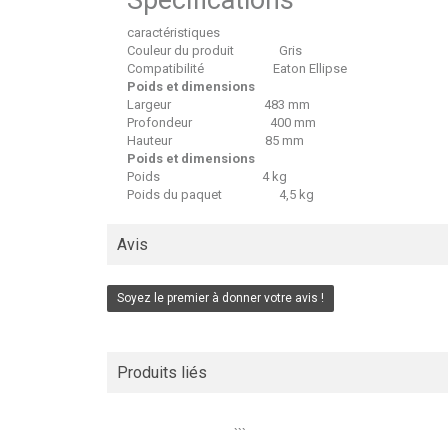
Spécifications
caractéristiques
Couleur du produit
Gris
Compatibilité
Eaton Ellipse
Poids et dimensions
Largeur
483 mm
Profondeur
400 mm
Hauteur
85 mm
Poids et dimensions
Poids
4 kg
Poids du paquet
4,5 kg
Avis
Soyez le premier à donner votre avis !
Produits liés
```