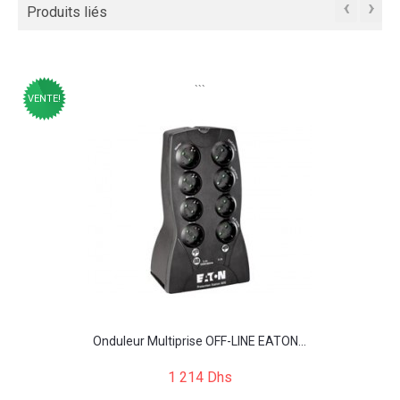
‹
›
Produits liés
```
VENTE!
Onduleur Multiprise OFF-LINE EATON...
1 214 Dhs