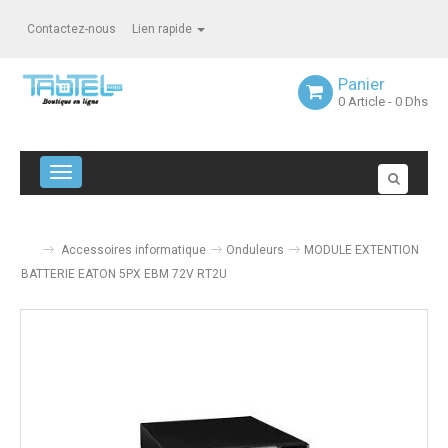
Contactez-nous
Lien rapide
Panier
0
Article
- 0 Dhs
Navigation bascule
Accessoires informatique
Onduleurs
MODULE EXTENTION
BATTERIE EATON 5PX EBM 72V RT2U