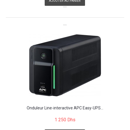
AJOUTER AU PANIER
```
```
Onduleur Line-interactive APC Easy-UPS...
1 250 Dhs