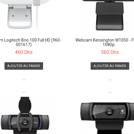
 Logitech Brio 100 Full HD (960-
Webcam Kensington W1050 - Fu
001617)
1080p...
460 Dhs
560 Dhs
AJOUTER AU PANIER
AJOUTER AU PANIER
```
```
```
```