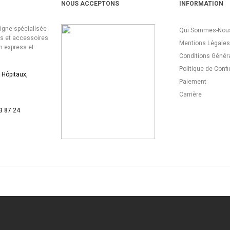
NOUS ACCEPTONS
INFORMATION
ligne spécialisée
Qui Sommes-Nous
es et accessoires
Mentions Légales
n express et
Conditions Génér
Politique de Confi
 Hôpitaux,
Paiement
Carrière
3 87 24