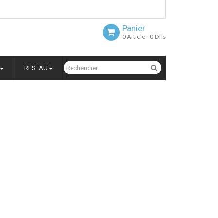
Panier
0
Article
- 0 Dhs
RESEAU