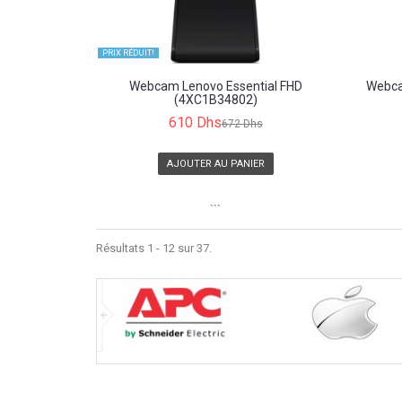
PRIX ​​RÉDUIT!
Webcam Lenovo Essential FHD
Webca
(4XC1B34802)
610 Dhs
672 Dhs
AJOUTER AU PANIER
```
Résultats 1 - 12 sur 37.