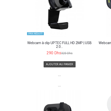
PRIX ​​RÉDUIT!
Webcam à clip UPTEC FULL HD 2MP | USB
Webcam
2.0...
290 Dhs
320 Dhs
AJOUTER AU PANIER
```
```