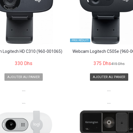
PRIX ​​RÉDUIT!
 Logitech HD C310 (960-001065)
Webcam Logitech C505e (960-0
330 Dhs
375 Dhs
415 Dhs
AJOUTER AU PANIER
AJOUTER AU PANIER
```
```
```
```