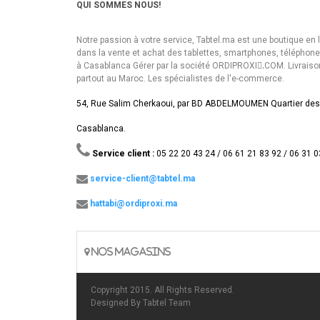
QUI SOMMES NOUS!
Notre passion à votre service, Tabtel.ma est une boutique en 
dans la vente et achat des tablettes, smartphones, téléphon
à Casablanca Gérer par la société ORDIPROXI.ِCOM. Livraiso
partout au Maroc. Les spécialistes de l'e-commerce.
54, Rue Salim Cherkaoui, par BD ABDELMOUMEN Quartier des
Casablanca.
Service client :
05 22 20 43 24 / 06 61 21 83 92 / 06 31 0
service-client@tabtel.ma
hattabi@ordiproxi.ma
NOS MAGASINS
Copyright 2015. All Rights Reserved.
Designed By
Tabtel Team