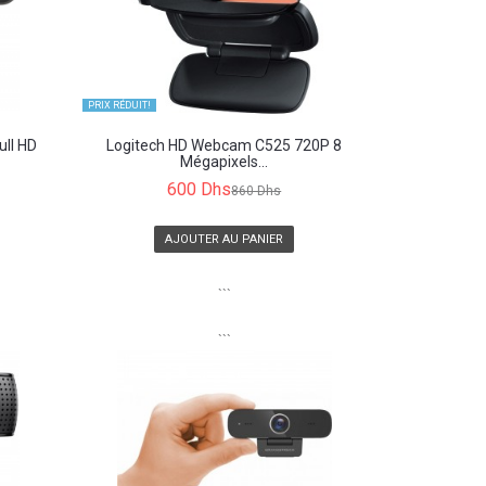
PRIX ​​RÉDUIT!
ll HD
Logitech HD Webcam C525 720P 8
Mégapixels...
600 Dhs
860 Dhs
AJOUTER AU PANIER
```
```