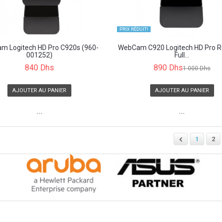
PRIX ​​RÉDUIT!
m Logitech HD Pro C920s (960-
WebCam C920 Logitech HD Pro Re
001252)
Full...
840 Dhs
890 Dhs
1 000 Dhs
AJOUTER AU PANIER
AJOUTER AU PANIER
```
```
1
2