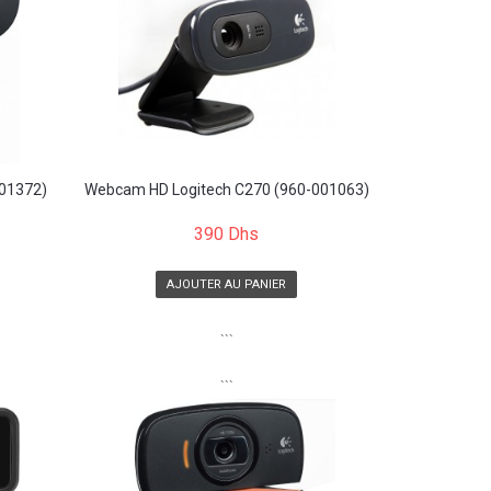
01372)
Webcam HD Logitech C270 (960-001063)
390 Dhs
AJOUTER AU PANIER
```
```