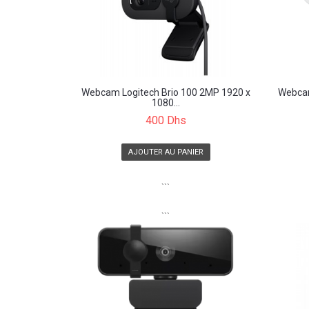
Webcam Logitech Brio 100 2MP 1920 x
Webcam
1080...
400 Dhs
AJOUTER AU PANIER
```
```