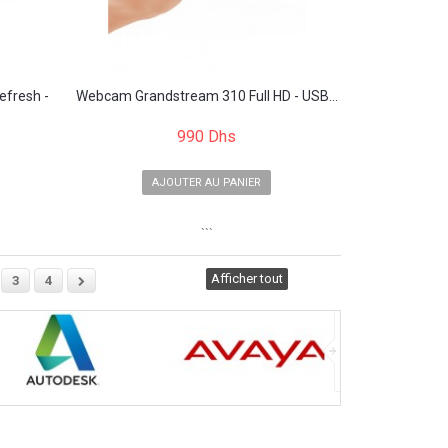
fresh -
Webcam Grandstream 310 Full HD - USB...
990 Dhs
AJOUTER AU PANIER
```
Afficher tout
3
4