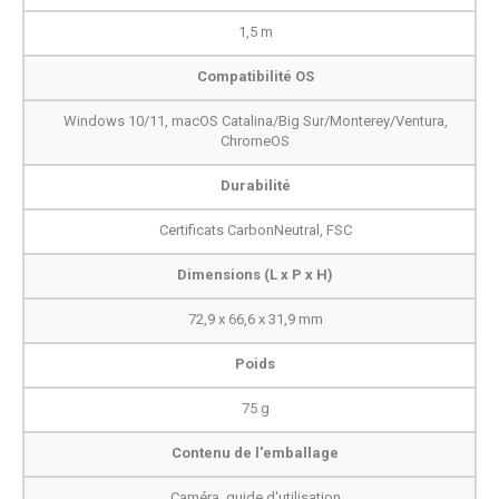
1,5 m
Compatibilité OS
Windows 10/11, macOS Catalina/Big Sur/Monterey/Ventura,
ChromeOS
Durabilité
Certificats CarbonNeutral, FSC
Dimensions (L x P x H)
72,9 x 66,6 x 31,9 mm
Poids
75 g
Contenu de l'emballage
Caméra, guide d'utilisation