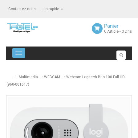
Contactez-nous
Lien rapide
Panier
0
Article
- 0 Dhs
Navigation bascule
Multimedia
WEBCAM
Webcam Logitech Brio 100 Full HD
(960-001617)