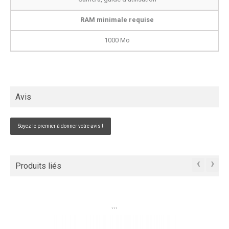
RAM minimale requise
1000 Mo
Avis
Soyez le premier à donner votre avis !
‹
›
Produits liés
```