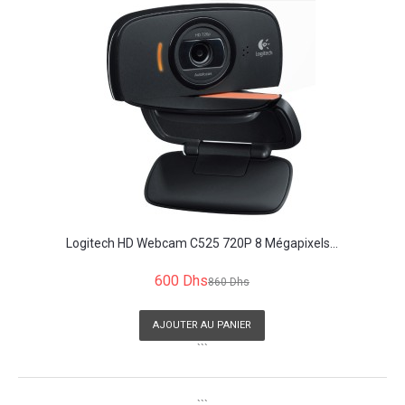
Logitech HD Webcam C525 720P 8 Mégapixels...
600 Dhs
860 Dhs
AJOUTER AU PANIER
```
```