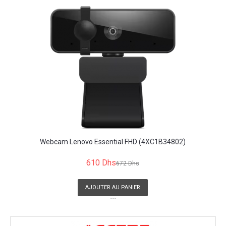
Webcam Lenovo Essential FHD (4XC1B34802)
610 Dhs
672 Dhs
AJOUTER AU PANIER
```