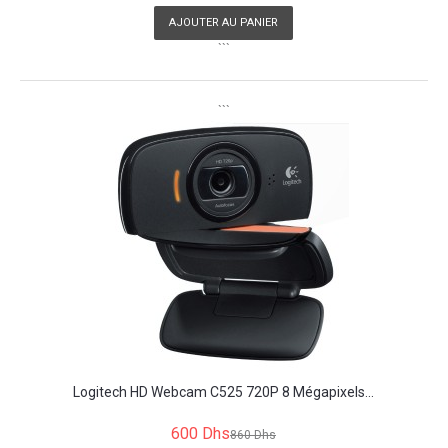
AJOUTER AU PANIER
```
```
Logitech HD Webcam C525 720P 8 Mégapixels...
600 Dhs
860 Dhs