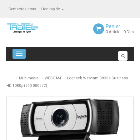
Contactez-nous
Lien rapide
Panier
0
Article
- 0 Dhs
Navigation bascule
Multimedia
WEBCAM
Logitech Webcam C930e Business
HD 1080p (960-000972)