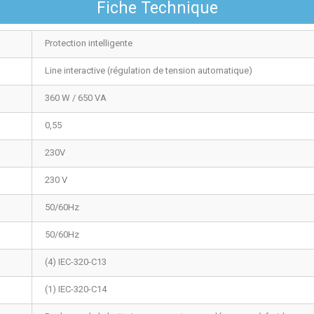
Fiche Technique
Protection intelligente
Line interactive (régulation de tension automatique)
360 W / 650 VA
0,55
230V
230 V
50/60Hz
50/60Hz
(4) IEC-320-C13
(1) IEC-320-C14