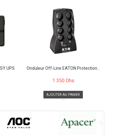
EASY UPS
Onduleur Off-Line EATON Protection...
1 350 Dhs
AJOUTER AU PANIER
```