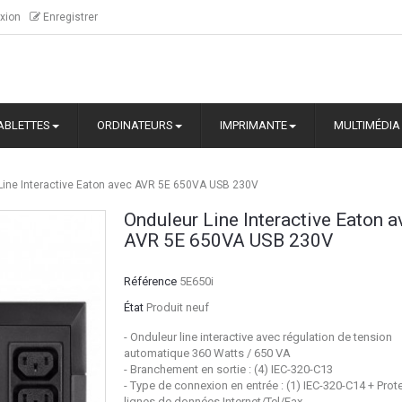
xion
Enregistrer
ABLETTES
ORDINATEURS
IMPRIMANTE
MULTIMÉDIA
Line Interactive Eaton avec AVR 5E 650VA USB 230V
Onduleur Line Interactive Eaton a
AVR 5E 650VA USB 230V
Référence
5E650i
État
Produit neuf
- Onduleur line interactive avec régulation de tension
automatique 360 Watts / 650 VA
- Branchement en sortie : (4) IEC-320-C13
- Type de connexion en entrée : (1) IEC-320-C14 + Prot
lignes de données Internet/Tel/Fax