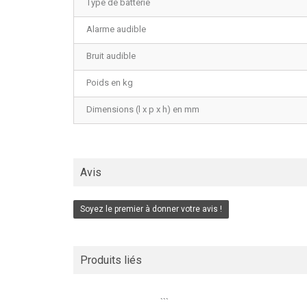
Type de batterie
Alarme audible
Bruit audible
Poids en kg
Dimensions (l x p x h) en mm
Avis
Soyez le premier à donner votre avis !
Produits liés
```