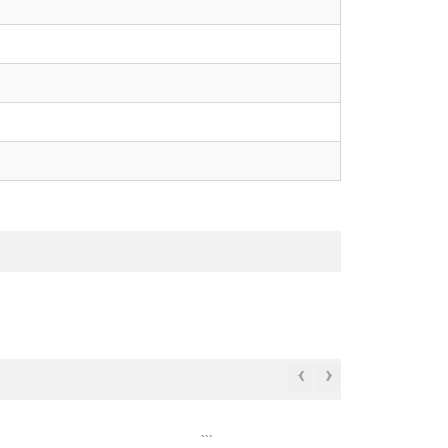
‹
›
```