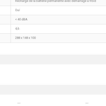
Recharge de la batterie permanente avec démarrage à froid
Oui
< 40 dBA
4,6
288 x 148 x 100
```
```