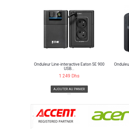
Onduleur Line-interactive Eaton 5E 900
Onduleur
USB...
1 249 Dhs
AJOUTER AU PANIER
```