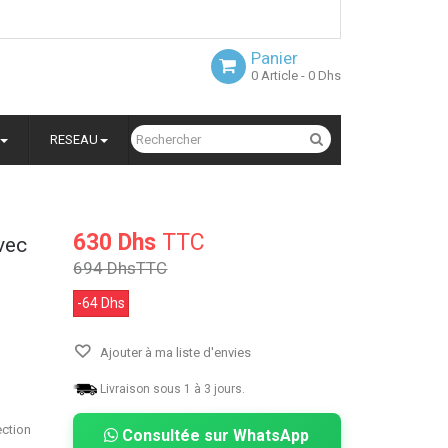
Panier
0
Article
- 0 Dhs
RESEAU
630 Dhs
TTC
vec
694 Dhs
TTC
-64 Dhs
Ajouter à ma liste d'envies
Livraison sous 1 à 3 jours.
ection
Consultée sur WhatsApp